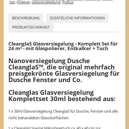
Set
,
Polierer
,
Glasversiegelung
,
Politur
BESCHREIBUNG
ZUSÄTZLICHE INFORMATIONEN
PRODUKTSICHERHEIT
CleanglaS Glasversiegelung - Komplett Set für
24 m² - mit Glaspolierer, Entkalker + Tuch
Nanoversiegelung Dusche
CleanglaS™, die original mehrfach
preisgekrönte Glasversiegelung für
Dusche Fenster und Co.
Cleanglas Glasversiegelung
Komplettset 30ml bestehend aus:
1 x 30ml Glasversiegelung CleanglaS für Dusche, Fenster und alle
nicht behandelten Glasoberflächen.
1 x CleanglaS Spezial Mikrofasertuch ca. 40 x 40 cm zur