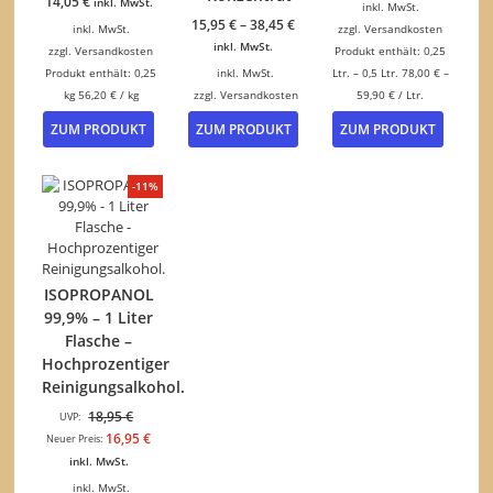
14,05
€
inkl. MwSt.
inkl. MwSt.
15,95
€
–
38,45
€
inkl. MwSt.
zzgl.
Versandkosten
inkl. MwSt.
zzgl.
Versandkosten
Produkt enthält: 0,25
Produkt enthält: 0,25
inkl. MwSt.
Ltr.
– 0,5
Ltr.
78,00
€
–
kg
56,20
€
/
kg
zzgl.
Versandkosten
59,90
€
/
Ltr.
Dieses
Dieses
ZUM PRODUKT
ZUM PRODUKT
ZUM PRODUKT
Produkt
Produk
weist
weist
mehrere
mehrer
-11%
Varianten
Variant
auf.
auf.
Die
Die
Optionen
Option
können
können
ISOPROPANOL
auf
auf
99,9% – 1 Liter
der
der
Flasche –
Produktseite
Produkt
Hochprozentiger
gewählt
gewähl
werden
werden
Reinigungsalkohol.
Ursprünglicher
18,95
€
UVP:
Preis
Aktueller
16,95
€
Neuer Preis:
war:
Preis
inkl. MwSt.
18,95 €
ist:
inkl. MwSt.