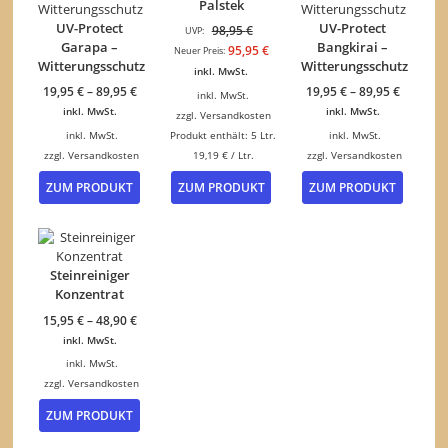
Palstek
UV-Protect
UV-Protect
Ursprünglicher
98,95
€
UVP:
Garapa –
Bangkirai –
Preis
Aktueller
95,95
€
Neuer Preis:
Witterungsschutz
Witterungsschutz
war:
Preis
inkl. MwSt.
98,95 €
ist:
19,95
€
–
89,95
€
19,95
€
–
89,95
€
inkl. MwSt.
95,95 €.
inkl. MwSt.
inkl. MwSt.
zzgl.
Versandkosten
inkl. MwSt.
Produkt enthält: 5
Ltr.
inkl. MwSt.
zzgl.
Versandkosten
19,19
€
/
Ltr.
zzgl.
Versandkosten
Dieses
Dieses
ZUM PRODUKT
ZUM PRODUKT
ZUM PRODUKT
Produkt
Produk
weist
weist
mehrere
mehrer
Varianten
Variant
auf.
auf.
Steinreiniger
Die
Die
Konzentrat
Optionen
Option
15,95
€
–
48,90
€
können
können
inkl. MwSt.
auf
auf
der
der
inkl. MwSt.
Produktseite
Produkt
zzgl.
Versandkosten
gewählt
gewähl
Dieses
ZUM PRODUKT
werden
werden
Produkt
weist