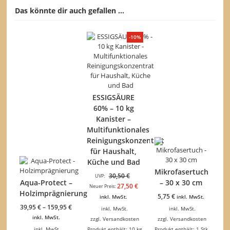
mehrere
Das könnte dir auch gefallen …
Varianten
auf.
Die
-10%
Optionen
können
auf
der
Produktseite
gewählt
ESSIGSÄURE
werden
60% – 10 kg
Kanister –
Multifunktionales
Reinigungskonzentrat
für Haushalt,
Küche und Bad
Mikrofasertuch
Ursprünglicher
30,50
€
UVP:
Aqua-Protect –
– 30 x 30 cm
Preis
Aktueller
27,50
€
Neuer Preis:
Holzimprägnierung
war:
Preis
5,75
€
inkl. MwSt.
inkl. MwSt.
30,50 €
ist:
39,95
€
–
159,95
€
inkl. MwSt.
inkl. MwSt.
27,50 €.
inkl. MwSt.
zzgl.
Versandkosten
zzgl.
Versandkosten
inkl. MwSt.
Produkt enthält: 10
kg
Produkt enthält: 1
Stk.