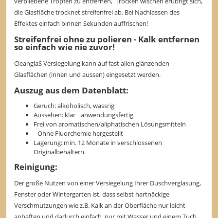
verbliebene Tropfen zu entfernen, Trocken wischen erübrigt sich,
die Glasfläche trocknet streifenfrei ab. Bei Nachlassen des
Effektes einfach binnen Sekunden auffrischen!
Streifenfrei ohne zu polieren - Kalk entfernen
so einfach wie nie zuvor!
CleanglaS Versiegelung kann auf fast allen glänzenden
Glasflächen (innen und aussen) eingesetzt werden.
Auszug aus dem Datenblatt:
Geruch: alkoholisch, wässrig
Aussehen: klar anwendungsfertig
Frei von aromatischen/aliphatischen Lösungsmitteln
Ohne Fluorchemie hergestellt
Lagerung: min. 12 Monate in verschlossenen
Originalbehältern.
Reinigung:
Der große Nutzen von einer Versiegelung Ihrer Duschverglasung,
Fenster oder Wintergarten ist, dass selbst hartnäckige
Verschmutzungen wie z.B. Kalk an der Oberfläche nur leicht
anhaften und dadurch einfach, nur mit Wasser und einem Tuch,