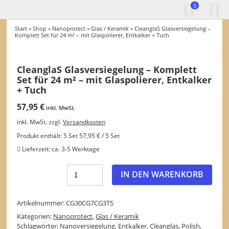
0
Start
»
Shop
»
Nanoprotect
»
Glas / Keramik
» CleanglaS Glasversiegelung –
Komplett Set für 24 m² – mit Glaspolierer, Entkalker + Tuch
CleanglaS Glasversiegelung – Komplett
Set für 24 m² – mit Glaspolierer, Entkalker
+ Tuch
57,95
€
inkl. MwSt.
inkl. MwSt.
zzgl.
Versandkosten
Produkt enthält: 5
Set
57,95
€
/
5
Set
Lieferzeit:
ca. 3-5 Werktage
IN DEN WARENKORB
Artikelnummer:
CG30CG7CG3TS
Kategorien:
Nanoprotect
,
Glas / Keramik
Schlagwörter:
Nanoversiegelung
,
Entkalker
,
Cleanglas
,
Polish
,