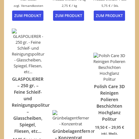
zzgl.
Versandkosten
2,75
€
/
kg
5,75
€
/
Stk.
Dieses
ZUM PRODUKT
ZUM PRODUKT
ZUM PRODUKT
Produkt
weist
mehrere
Varianten
auf.
Die
Optionen
können
auf
der
Produktseite
GLASPOLIERER
gewählt
– 250 gr. –
Polish Care 3D
werden
Feine Schleif-
Reinigen
und
Polieren
Reinigungspolitur
Beschichten
–
Hochglanz
Glasscheiben,
Politur
Spiegel,
19,50
€
–
29,95
€
Fliesen, etc…
Grünbelagentferner
inkl. MwSt.
– Konzentrat