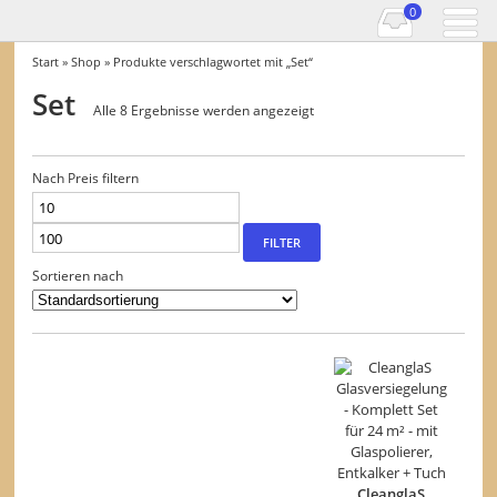
0
Start
»
Shop
» Produkte verschlagwortet mit „Set“
Set
Alle 8 Ergebnisse werden angezeigt
Nach Preis filtern
Min.
Max.
Preis
Preis
FILTER
Sortieren nach
CleanglaS