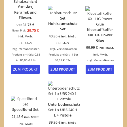
Schutzschicht
für Glas,
Keramik und
Fliesen.
Hohlraumschutz
Ursprünglicher
31,75
€
UVP:
Set
Klebstoffkoffer
Preis
Aktueller
29,75
€
Neuer Preis:
XXL HG Power
war:
Preis
40,85
€
inkl. MwSt.
inkl. MwSt.
Glue
31,75 €
ist:
inkl. MwSt.
inkl. MwSt.
29,75 €.
99,99
€
inkl. MwSt.
zzgl.
Versandkosten
zzgl.
Versandkosten
Produkt enthält: 0,35
Produkt enthält: 1
Set
inkl. MwSt.
Ltr.
85,00
€
/
Ltr.
40,85
€
/
Set
zzgl.
Versandkosten
ZUM PRODUKT
ZUM PRODUKT
ZUM PRODUKT
Unterbodenschutz
SpeedBond-Set
Set 1 x UBS 240 1
L + Pistole
21,48
€
inkl. MwSt.
39,95
€
inkl. MwSt.
inkl. MwSt.