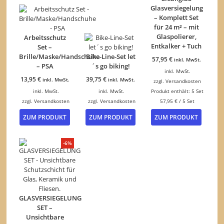
Glasversiegelung
– Komplett Set
für 24 m² – mit
Glaspolierer,
Arbeitsschutz
Entkalker + Tuch
Set –
Brille/Maske/Handschuhe
Bike-Line-Set let
57,95
€
inkl. MwSt.
– PSA
´s go biking!
inkl. MwSt.
13,95
€
39,75
€
inkl. MwSt.
inkl. MwSt.
zzgl.
Versandkosten
inkl. MwSt.
inkl. MwSt.
Produkt enthält: 5
Set
zzgl.
Versandkosten
zzgl.
Versandkosten
57,95
€
/
5
Set
ZUM PRODUKT
ZUM PRODUKT
ZUM PRODUKT
-6%
GLASVERSIEGELUNG
SET –
Unsichtbare