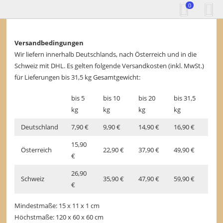
0
Versandbedingungen
Wir liefern innerhalb Deutschlands, nach Österreich und in die
Schweiz mit DHL. Es gelten folgende Versandkosten (inkl. MwSt.)
für Lieferungen bis 31,5 kg Gesamtgewicht:
bis 5
bis 10
bis 20
bis 31,5
kg
kg
kg
kg
Deutschland
7,90 €
9,90 €
14,90 €
16,90 €
15,90
Österreich
22,90 €
37,90 €
49,90 €
€
26,90
Schweiz
35,90 €
47,90 €
59,90 €
€
Mindestmaße: 15 x 11 x 1 cm
Höchstmaße: 120 x 60 x 60 cm