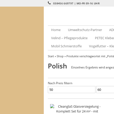
038456 669797 | MO-FR 09-16 UHR
Home
Umweltschutz-Partner
AD
Velind – Pflegeprodukte
PETEC Klebe
Mobil Schmierstoffe
Vogelfutter – Kle
Start
»
Shop
» Produkte verschlagwortet mit „Polis
Polish
Einzelnes Ergebnis wird angez
Nach Preis filtern
Min.
Max.
Preis
Preis