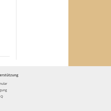
terstützung
mular
rgung
 Q