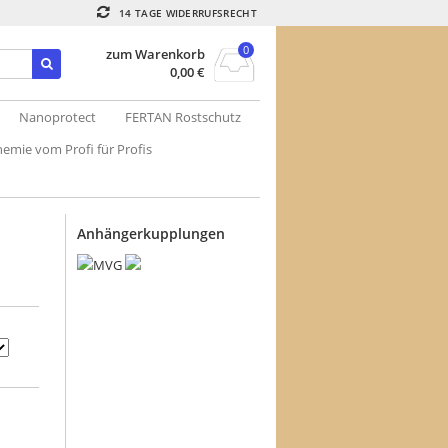
14 TAGE WIDERRUFSRECHT
0
zum Warenkorb
0,00
€
Nanoprotect
FERTAN Rostschutz
emie vom Profi für Profis
Anhängerkupplungen