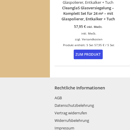
CleanglaS Glasversiegelung –
Komplett Set für 24 m² – mit
Glaspolierer, Entkalker + Tuch
57,95
€
inkl. MwSt.
inkl. MwSt.
zzgl.
Versandkosten
Produkt enthält: 5
Set
57,95
€
/
5
Set
ZUM PRODUKT
Rechtliche Informationen
AGB
Datenschutzbelehrung
Vertrag widerrufen
Widerrufsbelehrung
Impressum