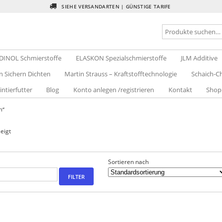
SIEHE VERSANDARTEN | GÜNSTIGE TARIFE
DINOL Schmierstoffe
ELASKON Spezialschmierstoffe
JLM Additive
n Sichern Dichten
Martin Strauss – Kraftstofftechnologie
Schaich-Ch
intierfutter
Blog
Konto anlegen /registrieren
Kontakt
Shop
h“
eigt
Sortieren nach
FILTER