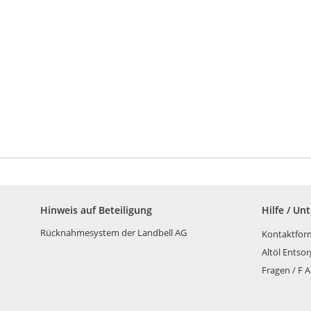
Hinweis auf Beteiligung
Hilfe / Un
Rücknahmesystem der Landbell AG
Kontaktfor
Altöl Entso
Fragen / F A