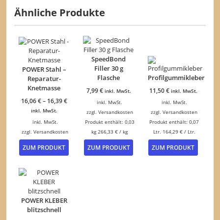
Ähnliche Produkte
SpeedBond
Filler 30 g
POWER Stahl –
Flasche
Profilgummikleber
Reparatur-
Knetmasse
7,99
€
11,50
€
inkl. MwSt.
inkl. MwSt.
16,06
€
–
16,39
€
inkl. MwSt.
inkl. MwSt.
inkl. MwSt.
zzgl.
Versandkosten
zzgl.
Versandkosten
inkl. MwSt.
Produkt enthält: 0,03
Produkt enthält: 0,07
zzgl.
Versandkosten
kg
266,33
€
/
kg
Ltr.
164,29
€
/
Ltr.
Dieses
ZUM PRODUKT
ZUM PRODUKT
ZUM PRODUKT
Produkt
weist
mehrere
Varianten
auf.
Die
POWER KLEBER
Optionen
blitzschnell
können