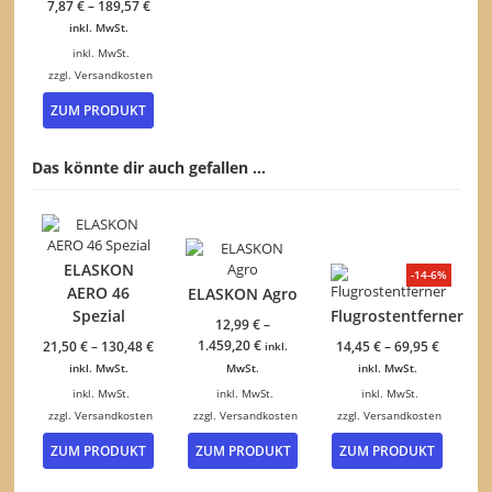
7,87
€
–
189,57
€
auf
inkl. MwSt.
der
Produktseite
inkl. MwSt.
gewählt
zzgl.
Versandkosten
werden
Dieses
ZUM PRODUKT
Produkt
weist
mehrere
Das könnte dir auch gefallen …
Varianten
auf.
Die
Optionen
können
ELASKON
-14-6%
auf
AERO 46
ELASKON Agro
der
Spezial
Flugrostentferner
Produktseite
12,99
€
–
gewählt
1.459,20
€
21,50
€
–
130,48
€
14,45
€
–
69,95
€
inkl.
werden
inkl. MwSt.
MwSt.
inkl. MwSt.
inkl. MwSt.
inkl. MwSt.
inkl. MwSt.
zzgl.
Versandkosten
zzgl.
Versandkosten
zzgl.
Versandkosten
Dieses
Dieses
Dieses
ZUM PRODUKT
ZUM PRODUKT
ZUM PRODUKT
Produkt
Produkt
Produk
weist
weist
weist