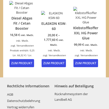
mehrere
mehrere
mehrer
Varianten
Varianten
Variant
auf.
auf.
auf.
Die
Die
Die
Diesel Abgas
Optionen
Optionen
Option
Fit / Cetan
ELASKON KSW-
können
können
können
Klebstoffkoffer
Booster
60
auf
auf
auf
XXL HG Power
der
der
der
16,58
€
20,00
€
–
inkl. MwSt.
Glue
Produktseite
Produktseite
Produkt
1.777,60
€
inkl.
inkl. MwSt.
gewählt
gewählt
gewähl
99,99
€
MwSt.
inkl. MwSt.
zzgl.
Versandkosten
werden
werden
werden
Produkt enthält: 0,25
inkl. MwSt.
inkl. MwSt.
Ltr.
66,32
€
/
Ltr.
zzgl.
Versandkosten
zzgl.
Versandkosten
Dieses
ZUM PRODUKT
ZUM PRODUKT
ZUM PRODUKT
Produkt
weist
mehrere
Varianten
auf.
Rechtliche Informationen
Hinweis auf Beteiligung
Die
Optionen
Rücknahmesystem der
AGB
können
Landbell AG
Datenschutzbelehrung
auf
der
Vertrag widerrufen