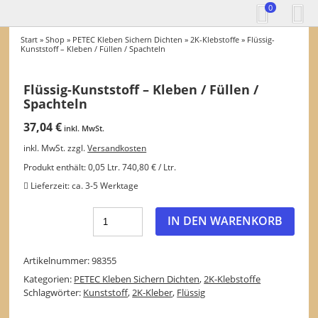
0
Start
»
Shop
»
PETEC Kleben Sichern Dichten
»
2K-Klebstoffe
» Flüssig-
Kunststoff – Kleben / Füllen / Spachteln
Flüssig-Kunststoff – Kleben / Füllen /
Spachteln
37,04
€
inkl. MwSt.
inkl. MwSt.
zzgl.
Versandkosten
Produkt enthält: 0,05
Ltr.
740,80
€
/
Ltr.
Lieferzeit:
ca. 3-5 Werktage
IN DEN WARENKORB
Artikelnummer:
98355
Kategorien:
PETEC Kleben Sichern Dichten
,
2K-Klebstoffe
Schlagwörter:
Kunststoff
,
2K-Kleber
,
Flüssig