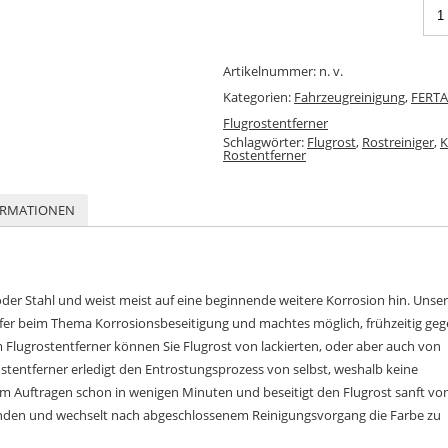
Artikelnummer:
n. v.
Kategorien:
Fahrzeugreinigung
,
FERTA
Flugrostentferner
Schlagwörter:
Flugrost
,
Rostreiniger
,
K
Rostentferner
ORMATIONEN
 oder Stahl und weist meist auf eine beginnende weitere Korrosion hin. Unser
elfer beim Thema Korrosionsbeseitigung und machtes möglich, frühzeitig ge
Flugrostentferner können Sie Flugrost von lackierten, oder aber auch von
ostentferner erledigt den Entrostungsprozess von selbst, weshalb keine
dem Auftragen schon in wenigen Minuten und beseitigt den Flugrost sanft vo
uwenden und wechselt nach abgeschlossenem Reinigungsvorgang die Farbe zu