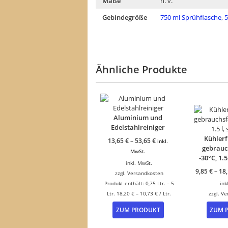
Maße
n. v.
Gebindegröße
750 ml Sprühflasche
,
5
Ähnliche Produkte
Aluminium und
Edelstahlreiniger
Kühlerf
13,65
€
–
53,65
€
inkl.
gebrauc
MwSt.
-30°C, 1.5
inkl. MwSt.
9,85
€
–
18
zzgl.
Versandkosten
Produkt enthält: 0,75
Ltr.
– 5
ink
Ltr.
18,20
€
–
10,73
€
/
Ltr.
zzgl.
Ve
Dieses
ZUM PRODUKT
ZUM 
Produkt
weist