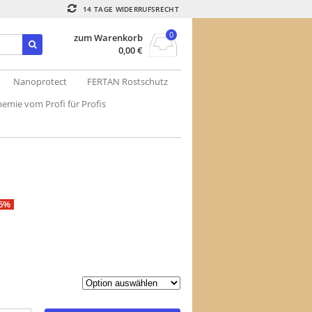
14 TAGE WIDERRUFSRECHT
0
zum Warenkorb
0,00
€
Nanoprotect
FERTAN Rostschutz
emie vom Profi für Profis
-6%