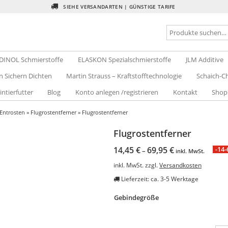
SIEHE VERSANDARTEN | GÜNSTIGE TARIFE
DINOL Schmierstoffe
ELASKON Spezialschmierstoffe
JLM Additive
n Sichern Dichten
Martin Strauss – Kraftstofftechnologie
Schaich-Ch
intierfutter
Blog
Konto anlegen /registrieren
Kontakt
Shop
Entrosten
»
Flugrostentferner
» Flugrostentferner
Flugrostentferner
14,45
€
69,95
€
-14
–
inkl. MwSt.
inkl. MwSt.
zzgl.
Versandkosten
Lieferzeit:
ca. 3-5 Werktage
Gebindegröße