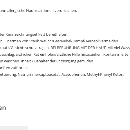
ann allergische Hautreaktionen verursachen.
oder Kennzeichnungsetikett bereithalten.
ngen. Einatmen von Staub/Rauch/Gas/Nebel/Dampf/Aerosol vermeiden.
hutz/Gesichtsschutz tragen. BEI BERÜHRUNG MIT DER HAUT: Mit viel Wass
sschlag: ärztlichen Rat einholen/ärztliche Hilfe hinzuziehen. Kontaminierte
n waschen. Inhalt / Behälter der Entsorgung gem. den
riften zuführen.
ttierung, Natriummercaptoacetat, Acetophenon; Methyl-Phenyl Keton,
en