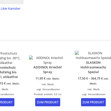
 Liter Kanister
ELASKON
ADDINOL Kriechöl
Hohlraumwachs
rostschutz
Spray
Spezial
hsfähig bis
 l, silikatfrei
11,95
€
17,50
€
–
364,75
€
inkl. MwSt.
inkl.
,15
€
inkl. MwSt.
MwSt.
inkl. MwSt.
l. MwSt.
zzgl.
Versandkosten
inkl. MwSt.
rsandkosten
Produkt enthält: 0,5
Ltr.
zzgl.
Versandkosten
Dieses
Die
PRODUKT
ZUM PRODUKT
ZUM PRODUKT
Produkt
Pro
weist
wei