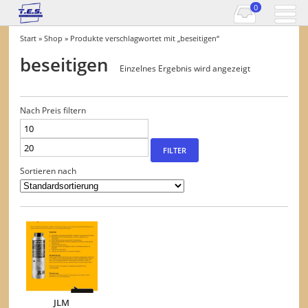
0
Start
»
Shop
» Produkte verschlagwortet mit „beseitigen“
beseitigen
Einzelnes Ergebnis wird angezeigt
Nach Preis filtern
Min.
Max.
Preis
Preis
FILTER
Sortieren nach
JLM