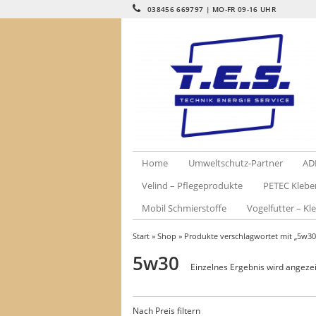
038456 669797 | MO-FR 09-16 UHR
Home
Umweltschutz-Partner
AD
Velind – Pflegeprodukte
PETEC Klebe
Mobil Schmierstoffe
Vogelfutter – Kle
Start
»
Shop
» Produkte verschlagwortet mit „5w30
5w30
Einzelnes Ergebnis wird angeze
Nach Preis filtern