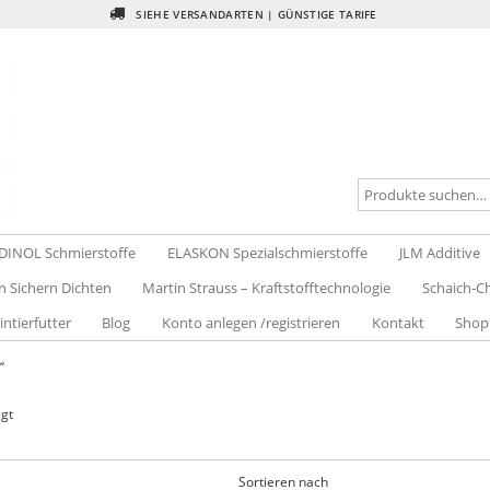
SIEHE VERSANDARTEN | GÜNSTIGE TARIFE
DINOL Schmierstoffe
ELASKON Spezialschmierstoffe
JLM Additive
n Sichern Dichten
Martin Strauss – Kraftstofftechnologie
Schaich-Ch
intierfutter
Blog
Konto anlegen /registrieren
Kontakt
Shop
“
igt
Sortieren nach