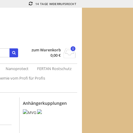
14 TAGE WIDERRUFSRECHT
0
zum Warenkorb
0,00
€
Nanoprotect
FERTAN Rostschutz
emie vom Profi für Profis
Anhängerkupplungen