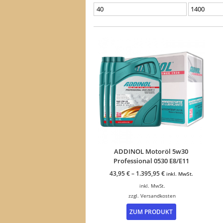
Min.
Max.
Preis
Preis
ADDINOL Motoröl 5w30
Professional 0530 E8/E11
43,95
€
–
1.395,95
€
inkl. MwSt.
inkl. MwSt.
zzgl.
Versandkosten
Dieses
ZUM PRODUKT
Produkt