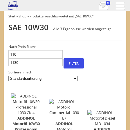
0
Start
»
Shop
» Produkte verschlagwortet mit „SAE 10W30“
SAE 10W30
Alle 3 Ergebnisse werden angezeigt
Nach Preis filtern
Min.
Max.
Preis
Preis
FILTER
Sortieren nach
ADDINOL
Motoröl 10W30
ADDINOL
Professional
Motoröl
ADDINOL