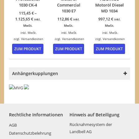
1030 CK-4
Commercial
Motoröl Diesel
1030 E7
MD 1034
115,45
€
–
1.125,65
€
112,86
€
997,12
€
inkl.
inkl.
inkl.
MwSt.
MwSt.
MwSt.
inkl. MwSt.
inkl. MwSt.
inkl. MwSt.
zzgl.
Versandkosten
zzgl.
Versandkosten
zzgl.
Versandkosten
Dieses
Dieses
Dieses
ZUM PRODUKT
ZUM PRODUKT
ZUM PRODUKT
Produkt
Produkt
Produk
weist
weist
weist
mehrere
mehrere
mehrer
Varianten
Varianten
Variant
Anhängerkupplungen
auf.
auf.
auf.
Die
Die
Die
Optionen
Optionen
Option
können
können
können
auf
auf
auf
der
der
der
Produktseite
Produktseite
Produkt
Rechtliche Informationen
Hinweis auf Beteiligung
gewählt
gewählt
gewähl
werden
werden
werden
Rücknahmesystem der
AGB
Landbell AG
Datenschutzbelehrung