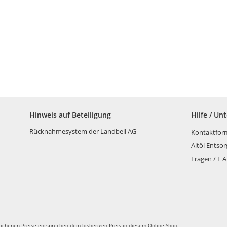
Hinweis auf Beteiligung
Hilfe / Un
Rücknahmesystem der Landbell AG
Kontaktfor
Altöl Entso
Fragen / F A
richenen Preise entsprechen dem bisherigen Preis in diesem Online-Shop.