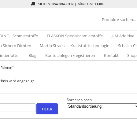
SIEHE VERSANDARTEN | GÜNSTIGE TARIFE
DINOL Schmierstoffe
ELASKON Spezialschmierstoffe
JLM Additive
n Sichern Dichten
Martin Strauss – Kraftstofftechnologie
Schaich-Ch
intierfutter
Blog
Konto anlegen /registrieren
Kontakt
Shop
fizieren“
ebnis wird angezeigt
Sortieren nach
FILTER