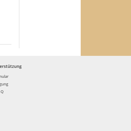
terstützung
mular
rgung
 Q