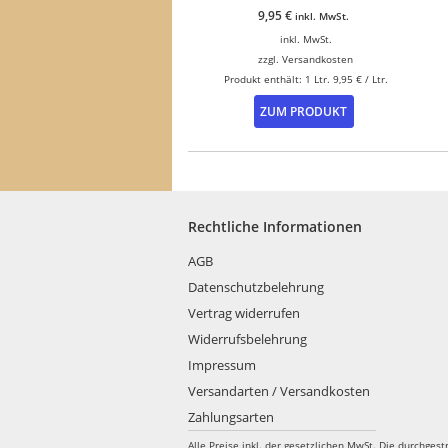
9,95
€
inkl. MwSt.
inkl. MwSt.
zzgl.
Versandkosten
Produkt enthält: 1
Ltr.
9,95
€
/
Ltr.
ZUM PRODUKT
Rechtliche Informationen
AGB
Datenschutzbelehrung
Vertrag widerrufen
Widerrufsbelehrung
Impressum
Versandarten / Versandkosten
Zahlungsarten
Alle Preise inkl. der gesetzlichen MwSt.
Die durchgest