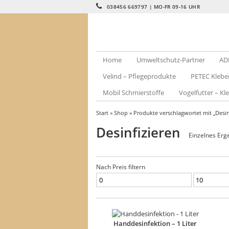
038456 669797 | MO-FR 09-16 UHR
Home
Umweltschutz-Partner
AD
Velind – Pflegeprodukte
PETEC Klebe
Mobil Schmierstoffe
Vogelfutter – Kle
Start
»
Shop
» Produkte verschlagwortet mit „Desin
Desinfizieren
Einzelnes Erg
Nach Preis filtern
Min.
Max.
Preis
Preis
Handdesinfektion – 1 Liter