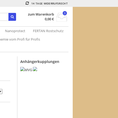
14 TAGE WIDERRUFSRECHT
0
zum Warenkorb
0,00
€
Nanoprotect
FERTAN Rostschutz
emie vom Profi für Profis
Anhängerkupplungen