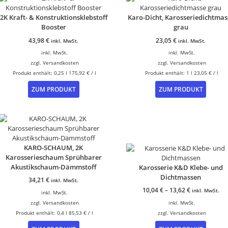
2K Kraft- & Konstruktionsklebstoff
Karo-Dicht, Karosseriedichtmas
Booster
grau
43,98
€
23,05
€
inkl. MwSt.
inkl. MwSt.
inkl. MwSt.
inkl. MwSt.
zzgl.
Versandkosten
zzgl.
Versandkosten
Produkt enthält: 0,25
l
175,92
€
/
l
Produkt enthält: 1
l
23,05
€
/
l
ZUM PRODUKT
ZUM PRODUKT
KARO-SCHAUM, 2K
Karosserieschaum Sprühbarer
Akustikschaum-Dämmstoff
Karosserie K&D Klebe- und
Dichtmassen
34,21
€
inkl. MwSt.
10,04
€
–
13,62
€
inkl. MwSt.
inkl. MwSt.
zzgl.
Versandkosten
inkl. MwSt.
Produkt enthält: 0,4
l
85,53
€
/
l
zzgl.
Versandkosten
Dieses