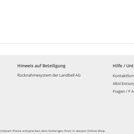
könne
auf
der
Produk
gewähl
werde
Hinweis auf Beteiligung
Hilfe / Un
Rücknahmesystem der Landbell AG
Kontaktfor
Altöl Entso
Fragen / F A
richenen Preise entsprechen dem bisherigen Preis in diesem Online-Shop.