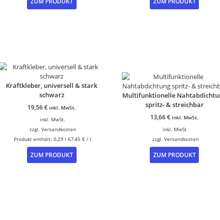
ZUM PRODUKT
ZUM PRODUKT
Produk
weist
mehre
Varian
auf.
Die
Option
könne
auf
Kraftkleber, universell & stark
der
schwarz
Multifunktionelle Nahtabdichtu
Produk
spritz- & streichbar
gewähl
19,56
€
inkl. MwSt.
werde
13,66
€
inkl. MwSt.
inkl. MwSt.
zzgl.
Versandkosten
inkl. MwSt.
Produkt enthält: 0,29
l
67,45
€
/
l
zzgl.
Versandkosten
Dieses
ZUM PRODUKT
ZUM PRODUKT
Produk
weist
mehre
Varian
auf.
Die
Option