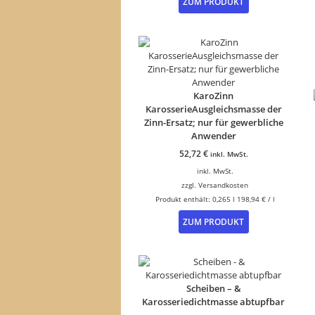
ZUM PRODUKT
KaroZinn
KarosserieAusgleichsmasse der
Zinn-Ersatz; nur für gewerbliche
Anwender
52,72
€
inkl. MwSt.
inkl. MwSt.
zzgl.
Versandkosten
Produkt enthält: 0,265
l
198,94
€
/
l
ZUM PRODUKT
Scheiben – &
Karosseriedichtmasse abtupfbar