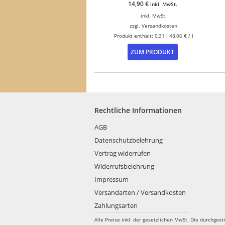
14,90
€
inkl. MwSt.
inkl. MwSt.
zzgl.
Versandkosten
Produkt enthält: 0,31
l
48,06
€
/
l
Dieses
ZUM PRODUKT
Produkt
weist
mehrere
Varianten
auf.
Die
Rechtliche Informationen
Optionen
können
AGB
auf
Datenschutzbelehrung
der
Produktseite
Vertrag widerrufen
gewählt
Widerrufsbelehrung
werden
Impressum
Versandarten / Versandkosten
Zahlungsarten
Alle Preise inkl. der gesetzlichen MwSt.
Die durchgest