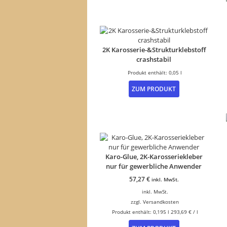
2K Karosserie-&Strukturklebstoff
crashstabil
Produkt enthält: 0,05
l
ZUM PRODUKT
Karo-Glue, 2K-Karosseriekleber
nur für gewerbliche Anwender
57,27
€
inkl. MwSt.
inkl. MwSt.
zzgl.
Versandkosten
Produkt enthält: 0,195
l
293,69
€
/
l