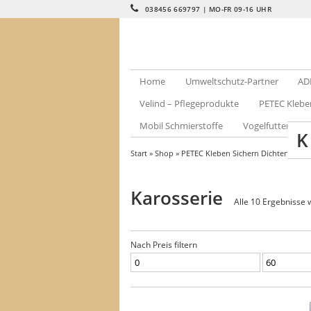
038456 669797 | MO-FR 09-16 UHR
Home
Umweltschutz-Partner
AD
Velind – Pflegeprodukte
PETEC Klebe
Mobil Schmierstoffe
Vogelfutter – Kle
K
Start
»
Shop
»
PETEC Kleben Sichern Dichten
» Karo
Karosserie
Alle 10 Ergebnisse
Nach Preis filtern
Min.
Max.
Preis
Preis