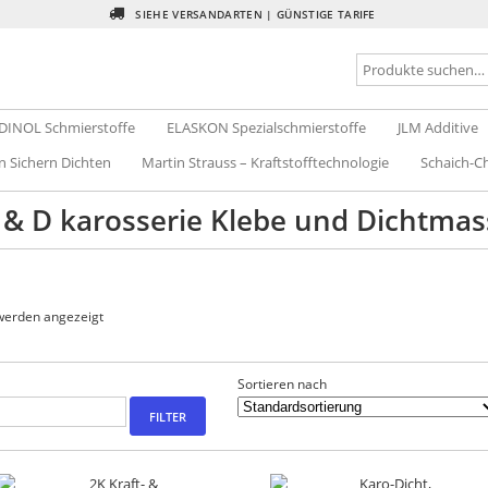
SIEHE VERSANDARTEN | GÜNSTIGE TARIFE
DINOL Schmierstoffe
ELASKON Spezialschmierstoffe
JLM Additive
n Sichern Dichten
Martin Strauss – Kraftstofftechnologie
Schaich-Ch
intierfutter
Blog
Konto anlegen /registrieren
Kontakt
Shop
 & D karosserie Klebe und Dichtmas
sserie
 werden angezeigt
Sortieren nach
FILTER