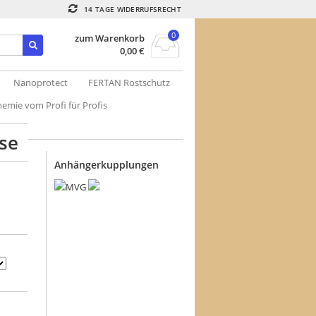
14 TAGE WIDERRUFSRECHT
0
zum Warenkorb
0,00
€
Nanoprotect
FERTAN Rostschutz
emie vom Profi für Profis
se
Anhängerkupplungen