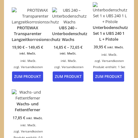
Unterbodenschutz
PROTEWAX
UBS 240 –
Set 1 x UBS 240 1
Transparenter
Unterbodenschutz
L + Pistole
Langzeitkorrosionsschutz
Wachs
39,95
€
19,90
€
–
149,45
€
14,85
€
–
72,65
€
inkl. MwSt.
inkl. MwSt.
inkl. MwSt.
inkl. MwSt.
inkl. MwSt.
inkl. MwSt.
zzgl.
Versandkosten
zzgl.
Versandkosten
zzgl.
Versandkosten
Produkt enthält: 1
Set
Dieses
Dieses
ZUM PRODUKT
ZUM PRODUKT
ZUM PRODUKT
Produkt
Produkt
weist
weist
mehrere
mehrere
Varianten
Varianten
auf.
auf.
Wachs- und
Die
Die
Fettentferner
Optionen
Optionen
17,85
€
inkl. MwSt.
können
können
auf
auf
inkl. MwSt.
der
der
zzgl.
Versandkosten
Produktseite
Produktseite
Produkt enthält: 0,5