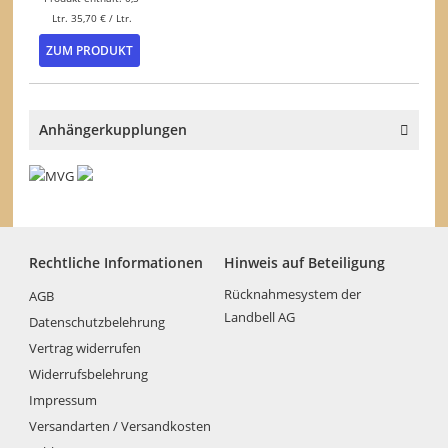
gewählt
gewählt
Ltr.
35,70
€
/
Ltr.
werden
werden
ZUM PRODUKT
Anhängerkupplungen
Rechtliche Informationen
Hinweis auf Beteiligung
Rücknahmesystem der
AGB
Landbell AG
Datenschutzbelehrung
Vertrag widerrufen
Widerrufsbelehrung
Impressum
Versandarten / Versandkosten