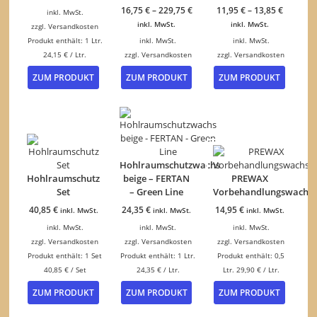
16,75
€
–
229,75
€
11,95
€
–
13,85
€
inkl. MwSt.
inkl. MwSt.
inkl. MwSt.
zzgl.
Versandkosten
Produkt enthält: 1
Ltr.
inkl. MwSt.
inkl. MwSt.
24,15
€
/
Ltr.
zzgl.
Versandkosten
zzgl.
Versandkosten
Dieses
Dieses
ZUM PRODUKT
ZUM PRODUKT
ZUM PRODUKT
Produkt
Produk
weist
weist
mehrere
mehrer
Varianten
Variant
auf.
auf.
Die
Die
Optionen
Option
Hohlraumschutzwachs
können
können
Hohlraumschutz
beige – FERTAN
PREWAX
auf
auf
Set
– Green Line
Vorbehandlungswachs
der
der
40,85
€
24,35
€
14,95
€
inkl. MwSt.
inkl. MwSt.
inkl. MwSt.
Produktseite
Produkt
inkl. MwSt.
inkl. MwSt.
inkl. MwSt.
gewählt
gewähl
werden
werden
zzgl.
Versandkosten
zzgl.
Versandkosten
zzgl.
Versandkosten
Produkt enthält: 1
Set
Produkt enthält: 1
Ltr.
Produkt enthält: 0,5
40,85
€
/
Set
24,35
€
/
Ltr.
Ltr.
29,90
€
/
Ltr.
ZUM PRODUKT
ZUM PRODUKT
ZUM PRODUKT