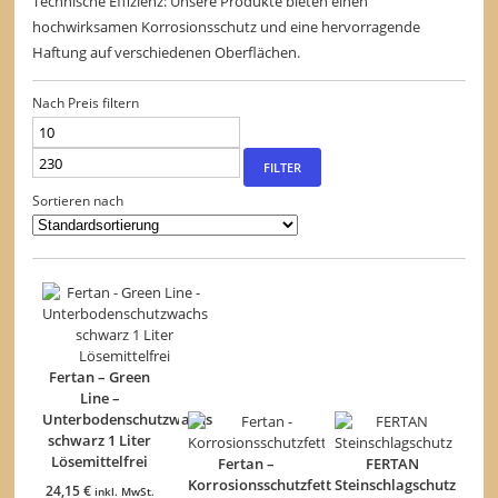
Technische Effizienz: Unsere Produkte bieten einen
hochwirksamen Korrosionsschutz und eine hervorragende
Haftung auf verschiedenen Oberflächen.
Nach Preis filtern
Min.
Max.
Preis
Preis
FILTER
Sortieren nach
Fertan – Green
Line –
Unterbodenschutzwachs
schwarz 1 Liter
Lösemittelfrei
Fertan –
FERTAN
Korrosionsschutzfett
Steinschlagschutz
24,15
€
inkl. MwSt.