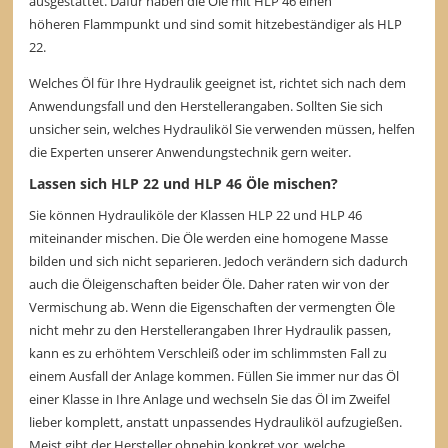
ausgestattet. Dafür haben die Öle mit HLP 46 einen
höheren Flammpunkt und sind somit hitzebeständiger als HLP
22.
Welches Öl für Ihre Hydraulik geeignet ist, richtet sich nach dem
Anwendungsfall und den Herstellerangaben. Sollten Sie sich
unsicher sein, welches Hydrauliköl Sie verwenden müssen, helfen
die Experten unserer Anwendungstechnik gern weiter.
Lassen sich HLP 22 und HLP 46 Öle mischen?
Sie können Hydrauliköle der Klassen HLP 22 und HLP 46
miteinander mischen. Die Öle werden eine homogene Masse
bilden und sich nicht separieren. Jedoch verändern sich dadurch
auch die Öleigenschaften beider Öle. Daher raten wir von der
Vermischung ab. Wenn die Eigenschaften der vermengten Öle
nicht mehr zu den Herstellerangaben Ihrer Hydraulik passen,
kann es zu erhöhtem Verschleiß oder im schlimmsten Fall zu
einem Ausfall der Anlage kommen. Füllen Sie immer nur das Öl
einer Klasse in Ihre Anlage und wechseln Sie das Öl im Zweifel
lieber komplett, anstatt unpassendes Hydrauliköl aufzugießen.
Meist gibt der Hersteller ohnehin konkret vor, welche