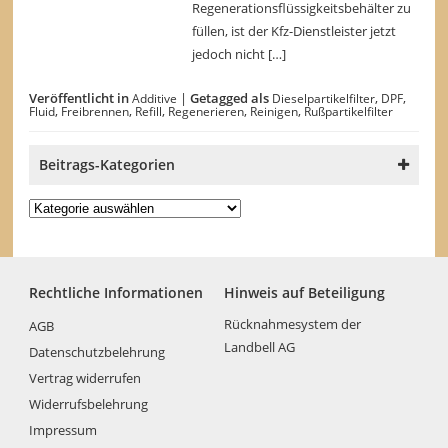
Regenerationsflüssigkeitsbehälter zu
füllen, ist der Kfz-Dienstleister jetzt
jedoch nicht […]
Veröffentlicht in
|
Getagged als
,
,
Additive
Dieselpartikelfilter
DPF
,
,
,
,
,
Fluid
Freibrennen
Refill
Regenerieren
Reinigen
Rußpartikelfilter
Beitrags-Kategorien
Beitrags-
Kategorien
Rechtliche Informationen
Hinweis auf Beteiligung
Rücknahmesystem der
AGB
Landbell AG
Datenschutzbelehrung
Vertrag widerrufen
Widerrufsbelehrung
Impressum