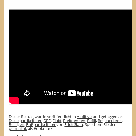
Dieser Beitrag wurde veröffentlicht in
Additive
und getagged als
Dieselpartikelfilter
,
DPF
,
Fluid
,
Freibrennen
,
Refill
,
Regenerieren
,
Reinigen
,
Rußpartikelfilter
von
Erich Siara
. Speichern Sie den
permalink
als Bookmark.