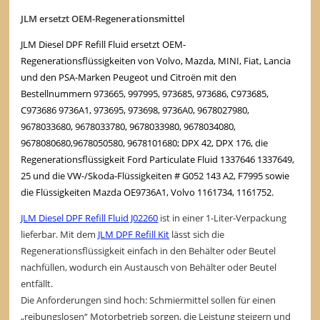
JLM ersetzt OEM-Regenerationsmittel
JLM Diesel DPF Refill Fluid ersetzt OEM-
Regenerationsflüssigkeiten von Volvo, Mazda, MINI, Fiat, Lancia
und den PSA-Marken Peugeot und Citroën mit den
Bestellnummern 973665, 997995, 973685, 973686, C973685,
C973686 9736A1, 973695, 973698, 9736A0, 9678027980,
9678033680, 9678033780, 9678033980, 9678034080,
9678080680,9678050580, 9678101680; DPX 42, DPX 176, die
Regenerationsflüssigkeit Ford Particulate Fluid 1337646 1337649,
25 und die VW-/Skoda-Flüssigkeiten # G052 143 A2, F7995 sowie
die Flüssigkeiten Mazda OE9736A1, Volvo 1161734, 1161752.
JLM Diesel DPF Refill Fluid J02260
ist in einer 1-Liter-Verpackung
lieferbar. Mit dem
JLM DPF Refill Kit
lässt sich die
Regenerationsflüssigkeit einfach in den Behälter oder Beutel
nachfüllen, wodurch ein Austausch von Behälter oder Beutel
entfällt.
Die Anforderungen sind hoch: Schmiermittel sollen für einen
„reibungslosen“ Motorbetrieb sorgen, die Leistung steigern und