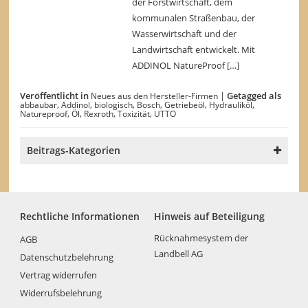
der Forstwirtschaft, dem
kommunalen Straßenbau, der
Wasserwirtschaft und der
Landwirtschaft entwickelt. Mit
ADDINOL NatureProof […]
Veröffentlicht in
|
Getagged als
Neues aus den Hersteller-Firmen
,
,
,
,
,
,
abbaubar
Addinol
biologisch
Bosch
Getriebeöl
Hydrauliköl
,
,
,
,
Natureproof
Öl
Rexroth
Toxizität
UTTO
Beitrags-Kategorien
Rechtliche Informationen
Hinweis auf Beteiligung
Rücknahmesystem der
AGB
Landbell AG
Datenschutzbelehrung
Vertrag widerrufen
Widerrufsbelehrung