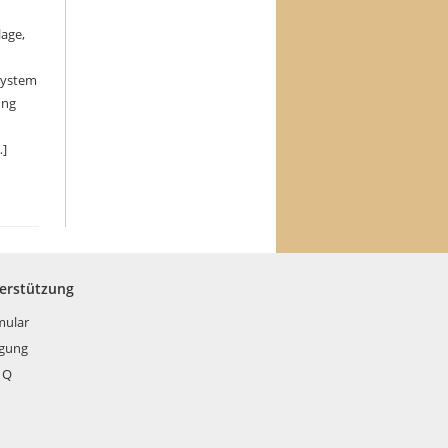
lage,
 System
ung
…]
terstützung
mular
rgung
 Q