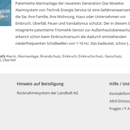
Patentierte Alarmanlage der neuesten Generation Das Mowitec
Alarmsystem von Technik Energie Service ist eine Gefahrenwarnan
die Sie, ihre Familie, ihre Wohnung, Haus oder Unternehmen vor
Einbruch, Überfall, Feuer und Vandalismus schützt. Der in diesem
integrierte patentierte Triometik-Sensor zur Außenhautüberwach
erkennt schon beim Einbruchversuch die dadurch entstehenden
niederfrequenten Schallwellen von 1-16 Hz. Das bedeutet, schon [
als
,
,
,
,
,
,
Alarm
Alarmanlage
Brandschutz
Einbruch
Einbruchschutz
Gasschutz
,
t
Überfall
Hinweis auf Beteiligung
Hilfe / Un
Rücknahmesystem der Landbell AG
Kontaktfor
Altöl Entso
Fragen / F A