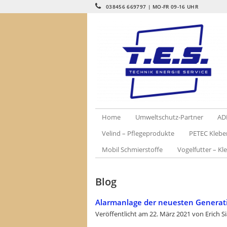
038456 669797 | MO-FR 09-16 UHR
Home
Umweltschutz-Partner
AD
Velind – Pflegeprodukte
PETEC Klebe
Mobil Schmierstoffe
Vogelfutter – Kle
Blog
Alarmanlage der neuesten Generat
Veröffentlicht am
22. März 2021
von
Erich S