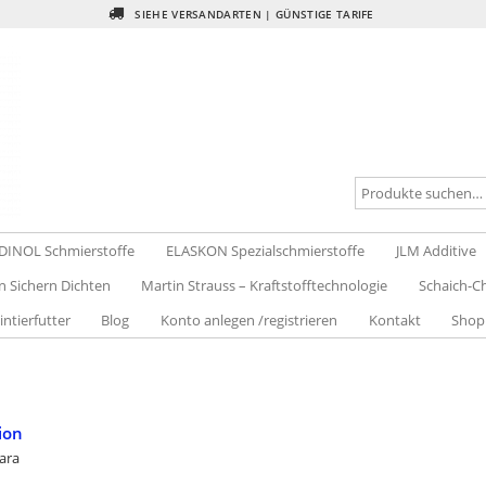
SIEHE VERSANDARTEN | GÜNSTIGE TARIFE
DINOL Schmierstoffe
ELASKON Spezialschmierstoffe
JLM Additive
n Sichern Dichten
Martin Strauss – Kraftstofftechnologie
Schaich-Ch
intierfutter
Blog
Konto anlegen /registrieren
Kontakt
Shop
ion
iara