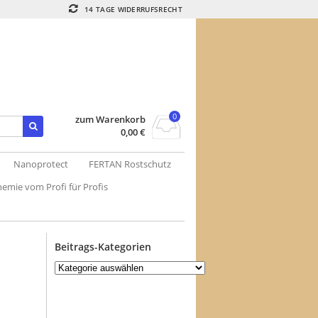
14 TAGE WIDERRUFSRECHT
0
zum Warenkorb
0,00
€
Nanoprotect
FERTAN Rostschutz
emie vom Profi für Profis
Beitrags-Kategorien
Beitrags-
Kategorien