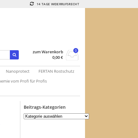
14 TAGE WIDERRUFSRECHT
0
zum Warenkorb
0,00
€
Nanoprotect
FERTAN Rostschutz
emie vom Profi für Profis
Beitrags-Kategorien
Beitrags-
Kategorien
.