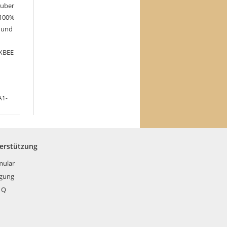
auber
“100%
n und
 XBEE
A1-
terstützung
mular
rgung
 Q