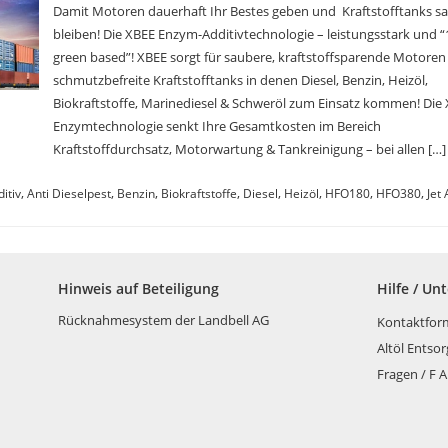
Damit Motoren dauerhaft Ihr Bestes geben und Kraftstofftanks s
bleiben! Die XBEE Enzym-Additivtechnologie – leistungsstark und 
green based”! XBEE sorgt für saubere, kraftstoffsparende Motore
schmutzbefreite Kraftstofftanks in denen Diesel, Benzin, Heizöl,
Biokraftstoffe, Marinediesel & Schweröl zum Einsatz kommen! Die
Enzymtechnologie senkt Ihre Gesamtkosten im Bereich
Kraftstoffdurchsatz, Motorwartung & Tankreinigung – bei allen […]
,
,
,
,
,
,
,
,
itiv
Anti Dieselpest
Benzin
Biokraftstoffe
Diesel
Heizöl
HFO180
HFO380
Jet 
Hinweis auf Beteiligung
Hilfe / Un
Rücknahmesystem der Landbell AG
Kontaktfor
Altöl Entso
Fragen / F A