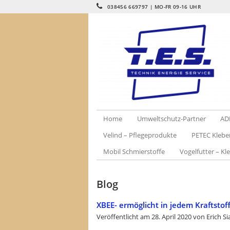
038456 669797 | MO-FR 09-16 UHR
Home
Umweltschutz-Partner
AD
Velind – Pflegeprodukte
PETEC Klebe
Mobil Schmierstoffe
Vogelfutter – Kle
Blog
XBEE- ermöglicht in jedem Kraftsto
Veröffentlicht am
28. April 2020
von
Erich Si