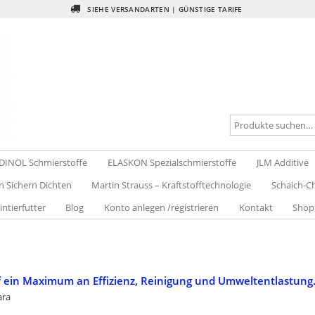
SIEHE VERSANDARTEN | GÜNSTIGE TARIFE
DINOL Schmierstoffe
ELASKON Spezialschmierstoffe
JLM Additive
n Sichern Dichten
Martin Strauss – Kraftstofftechnologie
Schaich-Ch
intierfutter
Blog
Konto anlegen /registrieren
Kontakt
Shop
ff ein Maximum an Effizienz, Reinigung und Umweltentlastung
ara