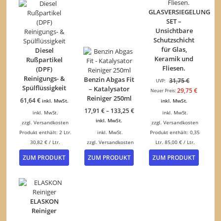
GLASVERSIEGELUNG
SET –
Unsichtbare
Schutzschicht
für Glas,
Diesel
Keramik und
Rußpartikel
Fliesen.
(DPF)
Reinigungs- &
Benzin Abgas Fit
Ursprüngli
31,75
€
UVP:
Spülflüssigkeit
– Katalysator
Preis
Aktuelle
29,75
€
Neuer Preis:
Reiniger 250ml
war:
Preis
61,64
€
inkl. MwSt.
inkl. MwSt.
31,75 €
ist:
17,91
€
–
133,25
€
inkl. MwSt.
inkl. MwSt.
29,75 €.
inkl. MwSt.
zzgl.
Versandkosten
zzgl.
Versandkosten
Produkt enthält: 2
Ltr.
inkl. MwSt.
Produkt enthält: 0,35
30,82
€
/
Ltr.
zzgl.
Versandkosten
Ltr.
85,00
€
/
Ltr.
Dieses
ZUM PRODUKT
ZUM PRODUKT
ZUM PRODUKT
Produkt
weist
mehrere
Varianten
auf.
ELASKON
Die
Reiniger
Optionen