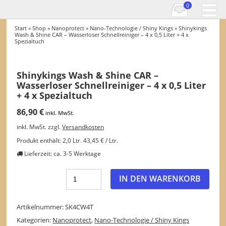
0
Start
»
Shop
»
Nanoprotect
»
Nano-Technologie / Shiny Kings
» Shinykings
Wash & Shine CAR – Wasserloser Schnellreiniger – 4 x 0,5 Liter + 4 x
Spezialtuch
Shinykings Wash & Shine CAR –
Wasserloser Schnellreiniger – 4 x 0,5 Liter
+ 4 x Spezialtuch
86,90
€
inkl. MwSt.
inkl. MwSt.
zzgl.
Versandkosten
Produkt enthält: 2,0
Ltr.
43,45
€
/
Ltr.
Lieferzeit:
ca. 3-5 Werktage
IN DEN WARENKORB
Artikelnummer:
SK4CW4T
Kategorien:
Nanoprotect
,
Nano-Technologie / Shiny Kings