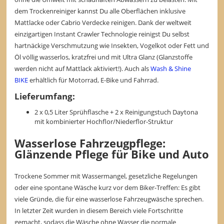
dem Trockenreiniger kannst Du alle Oberflächen inklusive
Mattlacke oder Cabrio Verdecke reinigen. Dank der weltweit
einzigartigen Instant Crawler Technologie reinigst Du selbst
hartnäckige Verschmutzung wie Insekten, Vogelkot oder Fett und
Öl völlig wasserlos, kratzfrei und mit Ultra Glanz (Glanzstoffe
werden nicht auf Mattlack aktiviert!). Auch als
Wash & Shine
BIKE
erhältlich für Motorrad, E-Bike und Fahrrad.
Lieferumfang:
2 x 0,5 Liter Sprühflasche + 2 x Reinigungstuch Daytona
mit kombinierter Hochflor/Niederflor-Struktur
Wasserlose Fahrzeugpflege:
Glänzende Pflege für Bike und Auto
Trockene Sommer mit Wassermangel, gesetzliche Regelungen
oder eine spontane Wäsche kurz vor dem Biker-Treffen: Es gibt
viele Gründe, die für eine wasserlose Fahrzeugwäsche sprechen.
In letzter Zeit wurden in diesem Bereich viele Fortschritte
gemacht, sodass die Wäsche ohne Wasser die normale