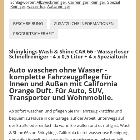
Schlagwörter:
Allzweckreiniger
,
Carreiniger
,
Reiniger
,
Spezial
Reiniger
,
wasserlos
,
Autoreiniger
BESCHREIBUNG
ZUSÄTZLICHE INFORMATIONEN
PRODUKTSICHERHEIT
Shinykings Wash & Shine CAR 66 - Wasserloser
Schnellreiniger - 4 x 0,5 Liter + 4 x Spezialtuch
Auto waschen ohne Wasser -
komplette Fahrzeugpflege für
Innen und Außen mit California
Orange Duft. Für Auto, SUV,
Transporter und Wohnmobile.
Ab sofort waschen und pflegen Sie Ihr Fahrzeug kratzfrei und
bequem zu Hause in der Garage, auf der Arbeit, unterwegs auf
der Straße oder einfach da wann Sie wollen und es nötlg ist. Wash
& Shine 66 von Shinykings California bietet wasserlose Reinigung
ohne die Umwelt mit schadhaften Abwässern zu belasten. Mit