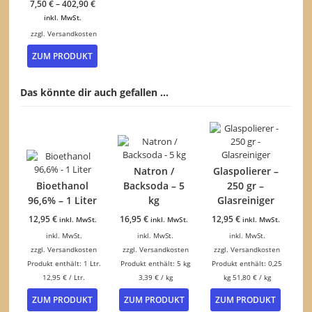
7,50
€
–
402,90
€
können
inkl. MwSt.
auf
der
zzgl.
Versandkosten
Dieses
Produktseite
ZUM PRODUKT
Produkt
gewählt
weist
werden
mehrere
Das könnte dir auch gefallen …
Varianten
auf.
Die
Optionen
können
auf
Natron /
Glaspolierer –
der
Bioethanol
Backsoda – 5
250 gr –
Produktseite
96,6% – 1 Liter
kg
Glasreiniger
gewählt
werden
12,95
€
16,95
€
12,95
€
inkl. MwSt.
inkl. MwSt.
inkl. MwSt.
inkl. MwSt.
inkl. MwSt.
inkl. MwSt.
zzgl.
Versandkosten
zzgl.
Versandkosten
zzgl.
Versandkosten
Produkt enthält: 1
Ltr.
Produkt enthält: 5
kg
Produkt enthält: 0,25
12,95
€
/
Ltr.
3,39
€
/
kg
kg
51,80
€
/
kg
ZUM PRODUKT
ZUM PRODUKT
ZUM PRODUKT