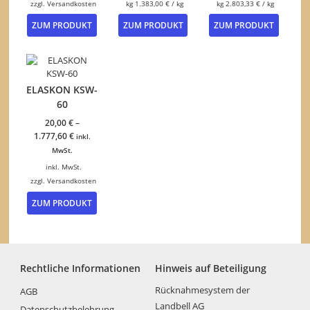
zzgl.
Versandkosten
kg
1.383,00
€
/
kg
kg
2.803,33
€
/
kg
Dieses
ZUM PRODUKT
ZUM PRODUKT
ZUM PRODUKT
Produkt
weist
mehrere
Varianten
auf.
ELASKON KSW-
Die
60
Optionen
können
20,00
€
–
auf
1.777,60
€
inkl.
der
MwSt.
Produktseite
inkl. MwSt.
gewählt
zzgl.
Versandkosten
werden
Dieses
ZUM PRODUKT
Produkt
weist
mehrere
Varianten
auf.
Rechtliche Informationen
Hinweis auf Beteiligung
Die
Optionen
Rücknahmesystem der
AGB
können
Landbell AG
Datenschutzbelehrung