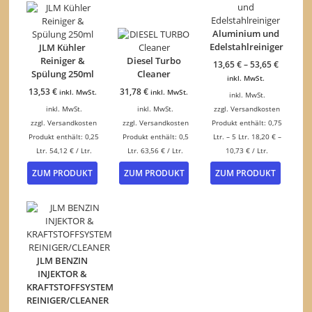
Aluminium und
Edelstahlreiniger
JLM Kühler
Reiniger &
Diesel Turbo
13,65
€
–
53,65
€
Spülung 250ml
Cleaner
inkl. MwSt.
13,53
€
31,78
€
inkl. MwSt.
inkl. MwSt.
inkl. MwSt.
inkl. MwSt.
inkl. MwSt.
zzgl.
Versandkosten
zzgl.
Versandkosten
zzgl.
Versandkosten
Produkt enthält: 0,75
Produkt enthält: 0,25
Produkt enthält: 0,5
Ltr.
– 5
Ltr.
18,20
€
–
Ltr.
54,12
€
/
Ltr.
Ltr.
63,56
€
/
Ltr.
10,73
€
/
Ltr.
Dieses
ZUM PRODUKT
ZUM PRODUKT
ZUM PRODUKT
Produk
weist
mehrer
Variant
auf.
Die
Option
JLM BENZIN
können
INJEKTOR &
auf
KRAFTSTOFFSYSTEM
der
REINIGER/CLEANER
Produkt