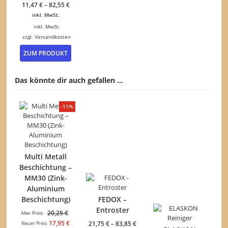
11,47
€
–
82,55
€
gewähl
inkl. MwSt.
werden
inkl. MwSt.
zzgl.
Versandkosten
Dieses
ZUM PRODUKT
Produkt
weist
mehrere
Das könnte dir auch gefallen …
Varianten
auf.
Die
-11%
Optionen
können
auf
der
Produktseite
Multi Metall
gewählt
Beschichtung –
werden
MM30 (Zink-
Aluminium
Beschichtung)
FEDOX –
Entroster
Ursprünglicher
20,25
€
Alter Preis:
Preis
Aktueller
17,95
€
21,75
€
–
83,85
€
Neuer Preis: