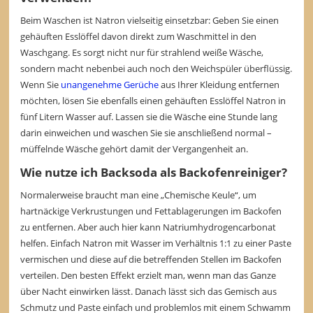
Beim Waschen ist Natron vielseitig einsetzbar: Geben Sie einen
gehäuften Esslöffel davon direkt zum Waschmittel in den
Waschgang. Es sorgt nicht nur für strahlend weiße Wäsche,
sondern macht nebenbei auch noch den Weichspüler überflüssig.
Wenn Sie
unangenehme Gerüche
aus Ihrer Kleidung entfernen
möchten, lösen Sie ebenfalls einen gehäuften Esslöffel Natron in
fünf Litern Wasser auf. Lassen sie die Wäsche eine Stunde lang
darin einweichen und waschen Sie sie anschließend normal –
müffelnde Wäsche gehört damit der Vergangenheit an.
Wie nutze ich Backsoda als Backofenreiniger?
Normalerweise braucht man eine „Chemische Keule“, um
hartnäckige Verkrustungen und Fettablagerungen im Backofen
zu entfernen. Aber auch hier kann Natriumhydrogencarbonat
helfen. Einfach Natron mit Wasser im Verhältnis 1:1 zu einer Paste
vermischen und diese auf die betreffenden Stellen im Backofen
verteilen. Den besten Effekt erzielt man, wenn man das Ganze
über Nacht einwirken lässt. Danach lässt sich das Gemisch aus
Schmutz und Paste einfach und problemlos mit einem Schwamm