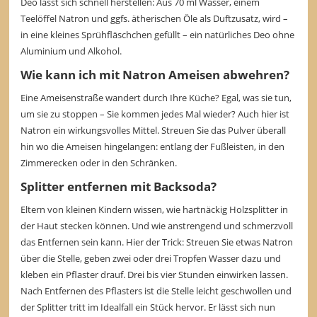
Deo lässt sich schnell herstellen: Aus 70 ml Wasser, einem
Teelöffel Natron und ggfs. ätherischen Öle als Duftzusatz, wird –
in eine kleines Sprühfläschchen gefüllt – ein natürliches Deo ohne
Aluminium und Alkohol.
Wie kann ich mit Natron Ameisen abwehren?
Eine Ameisenstraße wandert durch Ihre Küche? Egal, was sie tun,
um sie zu stoppen – Sie kommen jedes Mal wieder? Auch hier ist
Natron ein wirkungsvolles Mittel. Streuen Sie das Pulver überall
hin wo die Ameisen hingelangen: entlang der Fußleisten, in den
Zimmerecken oder in den Schränken.
Splitter entfernen mit Backsoda?
Eltern von kleinen Kindern wissen, wie hartnäckig Holzsplitter in
der Haut stecken können. Und wie anstrengend und schmerzvoll
das Entfernen sein kann. Hier der Trick: Streuen Sie etwas Natron
über die Stelle, geben zwei oder drei Tropfen Wasser dazu und
kleben ein Pflaster drauf. Drei bis vier Stunden einwirken lassen.
Nach Entfernen des Pflasters ist die Stelle leicht geschwollen und
der Splitter tritt im Idealfall ein Stück hervor. Er lässt sich nun