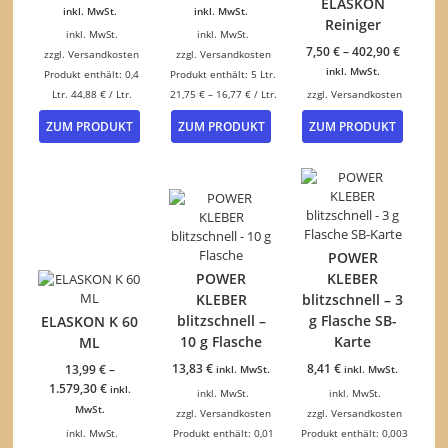
ELASKON
war:
Preis
inkl. MwSt.
inkl. MwSt.
Reiniger
20,25 €
ist:
inkl. MwSt.
inkl. MwSt.
17,95 €.
7,50
€
–
402,90
€
zzgl.
Versandkosten
zzgl.
Versandkosten
inkl. MwSt.
Produkt enthält: 0,4
Produkt enthält: 5
Ltr.
Ltr.
44,88
€
/
Ltr.
21,75
€
–
16,77
€
/
Ltr.
zzgl.
Versandkosten
Dieses
Dieses
ZUM PRODUKT
ZUM PRODUKT
ZUM PRODUKT
Produkt
Produk
weist
weist
mehrere
mehrer
Varianten
Variant
auf.
auf.
Die
Die
Optionen
Option
POWER
können
können
POWER
KLEBER
auf
auf
KLEBER
blitzschnell – 3
der
der
blitzschnell –
g Flasche SB-
ELASKON K 60
Produktseite
Produkt
gewählt
gewähl
10 g Flasche
Karte
ML
werden
werden
13,83
€
8,41
€
13,99
€
–
inkl. MwSt.
inkl. MwSt.
1.579,30
€
inkl.
inkl. MwSt.
inkl. MwSt.
MwSt.
zzgl.
Versandkosten
zzgl.
Versandkosten
inkl. MwSt.
Produkt enthält: 0,01
Produkt enthält: 0,003