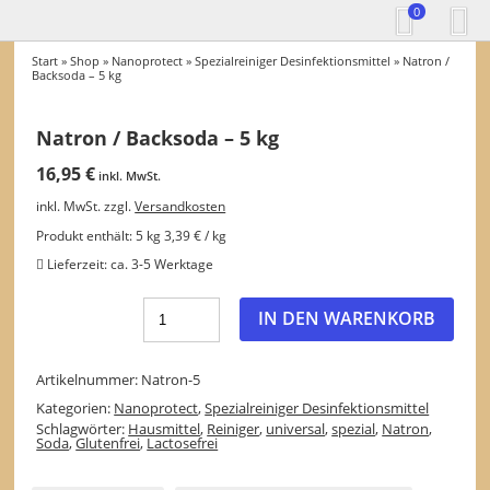
0
Start
»
Shop
»
Nanoprotect
»
Spezialreiniger Desinfektionsmittel
» Natron /
Backsoda – 5 kg
Natron / Backsoda – 5 kg
16,95
€
inkl. MwSt.
inkl. MwSt.
zzgl.
Versandkosten
Produkt enthält: 5
kg
3,39
€
/
kg
Lieferzeit:
ca. 3-5 Werktage
IN DEN WARENKORB
Artikelnummer:
Natron-5
Kategorien:
Nanoprotect
,
Spezialreiniger Desinfektionsmittel
Schlagwörter:
Hausmittel
,
Reiniger
,
universal
,
spezial
,
Natron
,
Soda
,
Glutenfrei
,
Lactosefrei