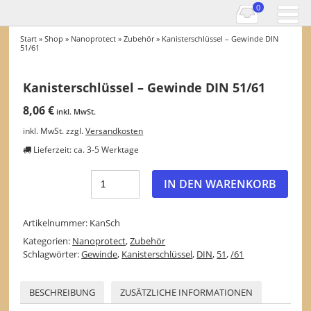
0
Start
»
Shop
»
Nanoprotect
»
Zubehör
» Kanisterschlüssel – Gewinde DIN
51/61
Kanisterschlüssel – Gewinde DIN 51/61
8,06
€
inkl. MwSt.
inkl. MwSt.
zzgl.
Versandkosten
Lieferzeit:
ca. 3-5 Werktage
IN DEN WARENKORB
Artikelnummer:
KanSch
Kategorien:
Nanoprotect
,
Zubehör
Schlagwörter:
Gewinde
,
Kanisterschlüssel
,
DIN
,
51
,
/61
BESCHREIBUNG
ZUSÄTZLICHE INFORMATIONEN