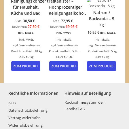
Reinigungskonzentrat
Kanister –
für Haushalt,
Hochprozentiger
Natron /
Küche und Bad
Reinigungsalkohol.
Backsoda – 5
Ursprünglicher
Ursprünglicher
30,50
€
72,95
€
UVP:
UVP:
kg
Preis
Preis
Aktueller
Aktueller
27,50
€
69,95
€
Neuer Preis:
Neuer Preis:
war:
war:
Preis
Preis
16,95
€
inkl. MwSt.
inkl. MwSt.
inkl. MwSt.
30,50 €
72,95 €
ist:
ist:
inkl. MwSt.
inkl. MwSt.
inkl. MwSt.
27,50 €.
69,95 €.
zzgl.
Versandkosten
zzgl.
Versandkosten
zzgl.
Versandkosten
Produkt enthält: 10
kg
Produkt enthält: 5
Ltr.
Produkt enthält: 5
kg
2,75
€
/
kg
13,99
€
/
Ltr.
3,39
€
/
kg
ZUM PRODUKT
ZUM PRODUKT
ZUM PRODUKT
Rechtliche Informationen
Hinweis auf Beteiligung
Rücknahmesystem der
AGB
Landbell AG
Datenschutzbelehrung
Vertrag widerrufen
Widerrufsbelehrung