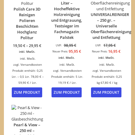
Liter –
Hocheffektive
Polish Care 3D
Holzreinigung
UNIVERSALREINIGER
Reinigen
und Entgrauung,
– 250 gr. –
Polieren
Testsieger im
Universelle
Beschichten
Fachmagazin
Oberflächenreinigung
Hochglanz
Palstek
und Entfettung
Politur
Ursprünglicher
Ursprüngli
98,95
€
17,95
€
19,50
€
–
29,95
€
UVP:
UVP:
Preis
Preis
Aktueller
Aktuelle
95,95
€
16,95
€
Neuer Preis:
Neuer Preis:
inkl. MwSt.
war:
war:
Preis
Preis
inkl. MwSt.
inkl. MwSt.
inkl. MwSt.
98,95 €
17,95 €
ist:
ist:
zzgl.
Versandkosten
inkl. MwSt.
inkl. MwSt.
95,95 €.
16,95 €.
Produkt enthält: 0,25
zzgl.
Versandkosten
zzgl.
Versandkosten
Ltr.
– 0,5
Ltr.
78,00
€
–
Produkt enthält: 5
Ltr.
Produkt enthält: 0,25
59,90
€
/
Ltr.
19,19
€
/
Ltr.
kg
67,80
€
/
kg
Dieses
ZUM PRODUKT
ZUM PRODUKT
ZUM PRODUKT
Produkt
weist
mehrere
Varianten
auf.
Die
Pearl & View –
Optionen
250 ml –
können