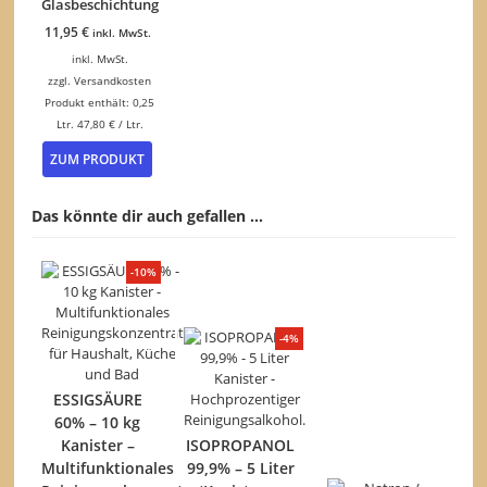
Glasbeschichtung
auf
11,95
€
inkl. MwSt.
der
Produktseite
inkl. MwSt.
gewählt
zzgl.
Versandkosten
werden
Produkt enthält: 0,25
Ltr.
47,80
€
/
Ltr.
ZUM PRODUKT
Das könnte dir auch gefallen …
-10%
-4%
ESSIGSÄURE
60% – 10 kg
Kanister –
ISOPROPANOL
Multifunktionales
99,9% – 5 Liter