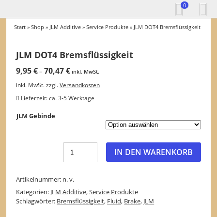
0
Start
»
Shop
»
JLM Additive
»
Service Produkte
» JLM DOT4 Bremsflüssigkeit
JLM DOT4 Bremsflüssigkeit
9,95
€
70,47
€
–
inkl. MwSt.
inkl. MwSt.
zzgl.
Versandkosten
Lieferzeit:
ca. 3-5 Werktage
JLM Gebinde
IN DEN WARENKORB
Artikelnummer:
n. v.
Kategorien:
JLM Additive
,
Service Produkte
Schlagwörter:
Bremsflüssigkeit
,
Fluid
,
Brake
,
JLM