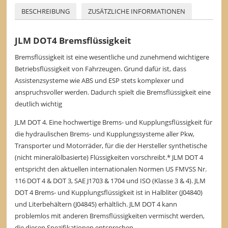
BESCHREIBUNG
ZUSÄTZLICHE INFORMATIONEN
JLM DOT4 Bremsflüssigkeit
Bremsflüssigkeit ist eine wesentliche und zunehmend wichtigere
Betriebsflüssigkeit von Fahrzeugen. Grund dafür ist, dass
Assistenzsysteme wie ABS und ESP stets komplexer und
anspruchsvoller werden. Dadurch spielt die Bremsflüssigkeit eine
deutlich wichtig
JLM DOT 4. Eine hochwertige Brems- und Kupplungsflüssigkeit für
die hydraulischen Brems- und Kupplungssysteme aller Pkw,
Transporter und Motorräder, für die der Hersteller synthetische
(nicht mineralölbasierte) Flüssigkeiten vorschreibt.* JLM DOT 4
entspricht den aktuellen internationalen Normen US FMVSS Nr.
116 DOT 4 & DOT 3, SAE J1703 & 1704 und ISO (Klasse 3 & 4). JLM
DOT 4 Brems- und Kupplungsflüssigkeit ist in Halbliter (J04840)
und Literbehältern (J04845) erhältlich. JLM DOT 4 kann
problemlos mit anderen Bremsflüssigkeiten vermischt werden,
die diesen Spezifikationen entsprechen.