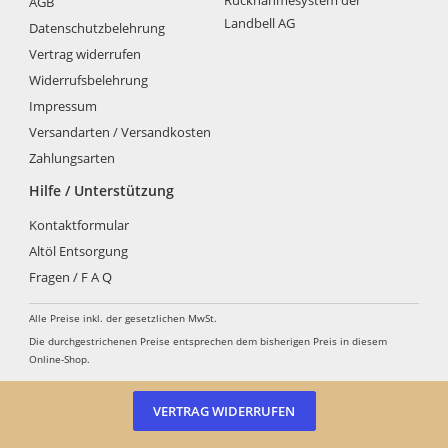
Rücknahmesystem der
AGB
können
Landbell AG
Datenschutzbelehrung
auf
der
Vertrag widerrufen
Produktseite
Widerrufsbelehrung
gewählt
Impressum
werden
Versandarten / Versandkosten
Zahlungsarten
Hilfe / Unterstützung
Kontaktformular
Altöl Entsorgung
Fragen / F A Q
Alle Preise inkl. der gesetzlichen MwSt.
Die durchgestrichenen Preise entsprechen dem bisherigen Preis in diesem
Online-Shop.
VERTRAG WIDERRUFEN