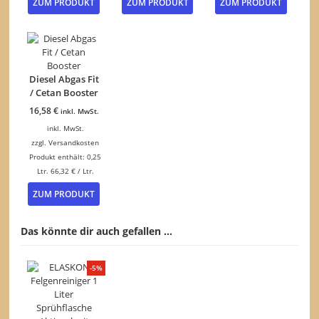
ZUM PRODUKT
ZUM PRODUKT
ZUM PRODUKT
Produkt
weist
mehrere
Varianten
auf.
Die
Diesel Abgas Fit
Optionen
/ Cetan Booster
können
16,58
€
inkl. MwSt.
auf
der
inkl. MwSt.
Produktseite
zzgl.
Versandkosten
gewählt
Produkt enthält: 0,25
werden
Ltr.
66,32
€
/
Ltr.
ZUM PRODUKT
Das könnte dir auch gefallen …
-5%