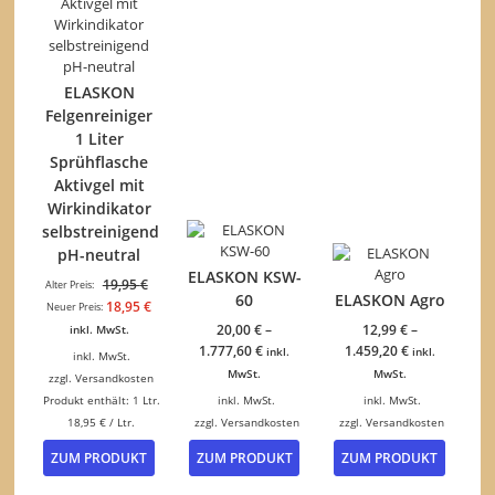
ELASKON
Felgenreiniger
1 Liter
Sprühflasche
Aktivgel mit
Wirkindikator
selbstreinigend
pH-neutral
ELASKON KSW-
Ursprünglicher
19,95
€
Alter Preis:
60
ELASKON Agro
Preis
Aktueller
18,95
€
Neuer Preis:
war:
Preis
20,00
€
–
12,99
€
–
inkl. MwSt.
19,95 €
ist:
1.777,60
€
1.459,20
€
inkl.
inkl.
inkl. MwSt.
18,95 €.
MwSt.
MwSt.
zzgl.
Versandkosten
Produkt enthält: 1
Ltr.
inkl. MwSt.
inkl. MwSt.
18,95
€
/
Ltr.
zzgl.
Versandkosten
zzgl.
Versandkosten
Dieses
Dieses
ZUM PRODUKT
ZUM PRODUKT
ZUM PRODUKT
Produkt
Produk
weist
weist