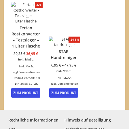
mehrere
mehrer
-6%
Varianten
Variant
auf.
auf.
Die
Die
Optionen
Option
Fertan
können
können
Rostkonverter
auf
auf
– Testsieger –
-24-8%
der
der
1 Liter Flasche
Produktseite
Produkt
STAR
gewählt
gewähl
Ursprünglicher
Aktueller
39,35
€
36,95
€
werden
werden
Handreiniger
Preis
Preis
inkl. MwSt.
war:
ist:
6,95
€
–
47,95
€
inkl. MwSt.
39,35 €
36,95 €.
inkl. MwSt.
zzgl.
Versandkosten
Produkt enthält: 1,0
inkl. MwSt.
Ltr.
36,95
€
/
Ltr.
zzgl.
Versandkosten
Dieses
ZUM PRODUKT
ZUM PRODUKT
Produkt
weist
mehrere
Varianten
auf.
Rechtliche Informationen
Hinweis auf Beteiligung
Die
Optionen