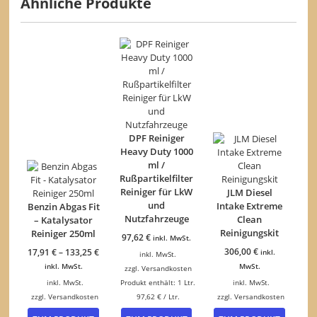
Ähnliche Produkte
DPF Reiniger
Heavy Duty 1000
ml /
Rußpartikelfilter
Reiniger für LkW
JLM Diesel
und
Intake Extreme
Benzin Abgas Fit
Nutzfahrzeuge
Clean
– Katalysator
Reinigungskit
Reiniger 250ml
97,62
€
inkl. MwSt.
306,00
€
17,91
€
–
133,25
€
inkl.
inkl. MwSt.
inkl. MwSt.
MwSt.
zzgl.
Versandkosten
inkl. MwSt.
Produkt enthält: 1
Ltr.
inkl. MwSt.
zzgl.
Versandkosten
97,62
€
/
Ltr.
zzgl.
Versandkosten
Dieses