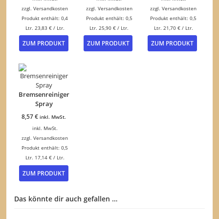
zzgl.
Versandkosten
zzgl.
Versandkosten
zzgl.
Versandkosten
Produkt enthält: 0,4
Produkt enthält: 0,5
Produkt enthält: 0,5
Ltr.
23,83
€
/
Ltr.
Ltr.
25,90
€
/
Ltr.
Ltr.
21,70
€
/
Ltr.
ZUM PRODUKT
ZUM PRODUKT
ZUM PRODUKT
Bremsenreiniger
Spray
8,57
€
inkl. MwSt.
inkl. MwSt.
zzgl.
Versandkosten
Produkt enthält: 0,5
Ltr.
17,14
€
/
Ltr.
ZUM PRODUKT
Das könnte dir auch gefallen …