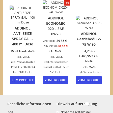
-4%
ADDINOL
ECONOMIC
ADDINOL
020 – SAE
ANTI-SEIZE
ADDINOL
0W20
SPRAY GAL –
Getriebeöl GS
Ursprünglicher
39,85
€
Alter Preis:
400 ml Dose
75 W 90
Preis
Aktueller
38,45
€
Neuer Preis:
war:
Preis
15,95
€
34,25
€
–
inkl. MwSt.
inkl. MwSt.
39,85 €
ist:
1.348,95
€
inkl.
inkl. MwSt.
inkl. MwSt.
38,45 €.
MwSt.
zzgl.
Versandkosten
zzgl.
Versandkosten
Produkt enthält: 0,4
Produkt enthält: 5
Ltr.
inkl. MwSt.
Ltr.
39,88
€
/
Ltr.
7,69
€
/
Ltr.
zzgl.
Versandkosten
Dieses
ZUM PRODUKT
ZUM PRODUKT
ZUM PRODUKT
Produk
weist
mehrer
Variant
auf.
Rechtliche Informationen
Hinweis auf Beteiligung
Die
Option
Rücknahmesystem der
AGB