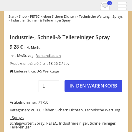
0
Start
»
Shop
»
PETEC Kleben Sichern Dichten
»
Technische Wartung - Sprays
» Industrie-, Schnell-& Teilereiniger Spray
Industrie-, Schnell-& Teilereiniger Spray
9,28
€
inkl. MwSt.
inkl. MwSt.
zzgl.
Versandkosten
Produkt enthält: 0,5
Ltr.
18,56
€
/
Ltr.
Lieferzeit:
ca. 3-5 Werktage
IN DEN WARENKORB
Artikelnummer:
71750
Kategorien:
PETEC Kleben Sichern Dichten
,
Technische Wartung
- Sprays
Schlagwörter:
Spray
,
PETEC
,
Industriereiniger
,
Schnellreiniger
,
Teilereiniger