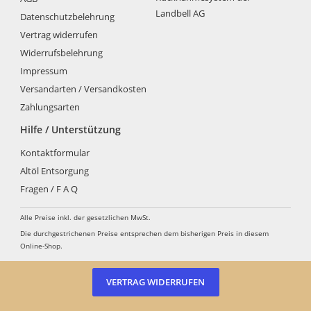
können
Landbell AG
Datenschutzbelehrung
auf
der
Vertrag widerrufen
Produkt
Widerrufsbelehrung
gewähl
Impressum
werden
Versandarten / Versandkosten
Zahlungsarten
Hilfe / Unterstützung
Kontaktformular
Altöl Entsorgung
Fragen / F A Q
Alle Preise inkl. der gesetzlichen MwSt.
Die durchgestrichenen Preise entsprechen dem bisherigen Preis in diesem
Online-Shop.
VERTRAG WIDERRUFEN