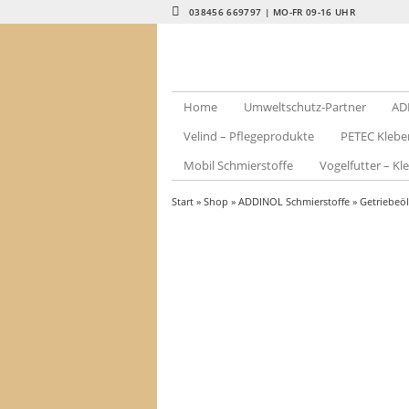
038456 669797 | MO-FR 09-16 UHR
Home
Umweltschutz-Partner
AD
Velind – Pflegeprodukte
PETEC Klebe
Mobil Schmierstoffe
Vogelfutter – Kle
Start
»
Shop
»
ADDINOL Schmierstoffe
»
Getriebeö