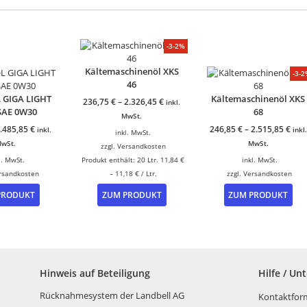
-3-2%
Kältemaschinenöl XKS
-3-
46
 GIGA LIGHT
Kältemaschinenöl XKS
236,75
€
–
2.326,45
€
inkl.
 SAE 0W30
68
MwSt.
.485,85
€
246,85
€
–
2.515,85
€
inkl.
inkl.
inkl. MwSt.
wSt.
MwSt.
zzgl.
Versandkosten
l. MwSt.
Produkt enthält: 20
Ltr.
11,84
€
inkl. MwSt.
rsandkosten
–
11,18
€
/
Ltr.
zzgl.
Versandkosten
Dieses
Dieses
Die
PRODUKT
ZUM PRODUKT
ZUM PRODUKT
Produkt
Produkt
Pro
weist
weist
wei
mehrere
mehrere
me
Varianten
Varianten
Var
auf.
auf.
auf
Die
Die
Die
Hinweis auf Beteiligung
Hilfe / Un
Optionen
Optionen
Opt
können
können
kö
Rücknahmesystem der Landbell AG
Kontaktfor
auf
auf
auf