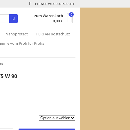
14 TAGE WIDERRUFSRECHT
0
zum Warenkorb
0,00
€
Nanoprotect
FERTAN Rostschutz
emie vom Profi für Profis
90
75 W 90