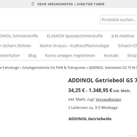
SIEHE VERSANDARTEN | GÜNSTIGE TARIFE
DINOL Schmierstoffe
ELASKON Spezialschmierstoffe
JLM Additive
n Sichern Dichten
Martin Strauss – Kraftstofftechnologie
Schaich-Ch
intierfutter
Blog
Konto anlegen /registrieren
Kontakt
Shop
le Fahrzeuge
»
Schaltgetriebeöle für PkW & Transporter
» ADDINOL Getriebeöl GS 75 W 
ADDINOL Getriebeöl GS 
34,25
€
1.348,95
€
–
inkl. MwSt.
inkl. MwSt.
zzgl.
Versandkosten
Lieferzeit:
ca. 3-5 Werktage
ADDINOL Getriebeöle