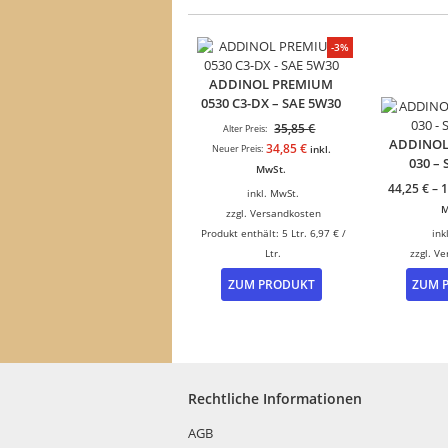
-3%
ADDINOL PREMIUM
0530 C3-DX – SAE 5W30
Ursprünglicher
35,85
€
Alter Preis:
ADDINOL
Preis
Aktueller
34,85
€
Neuer Preis:
inkl.
030 –
war:
Preis
MwSt.
35,85 €
ist:
44,25
€
–
1
inkl. MwSt.
34,85 €.
M
zzgl.
Versandkosten
Produkt enthält: 5
Ltr.
6,97
€
/
ink
Ltr.
zzgl.
Ve
ZUM PRODUKT
ZUM 
Rechtliche Informationen
AGB