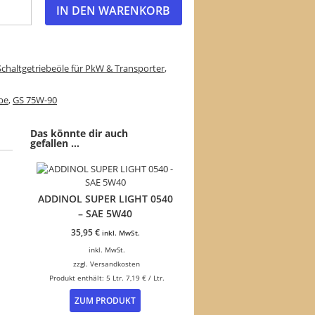
IN DEN WARENKORB
Schaltgetriebeöle für PkW & Transporter
,
be
,
GS 75W-90
Das könnte dir auch
gefallen …
ADDINOL SUPER LIGHT 0540
– SAE 5W40
35,95
€
inkl. MwSt.
inkl. MwSt.
zzgl.
Versandkosten
Produkt enthält: 5
Ltr.
7,19
€
/
Ltr.
ZUM PRODUKT