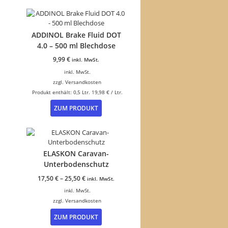
ADDINOL Brake Fluid DOT
4.0 – 500 ml Blechdose
9,99
€
inkl. MwSt.
inkl. MwSt.
zzgl.
Versandkosten
Produkt enthält: 0,5
Ltr.
19,98
€
/
Ltr.
ZUM PRODUKT
ELASKON Caravan-
Unterbodenschutz
17,50
€
–
25,50
€
inkl. MwSt.
inkl. MwSt.
zzgl.
Versandkosten
Dieses
ZUM PRODUKT
Produkt