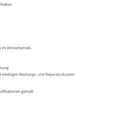
rhalten
h im Winterbetrieb.
stung
it niedrigen Wartungs- und Reparaturkosten
pezifikationen gemäß: