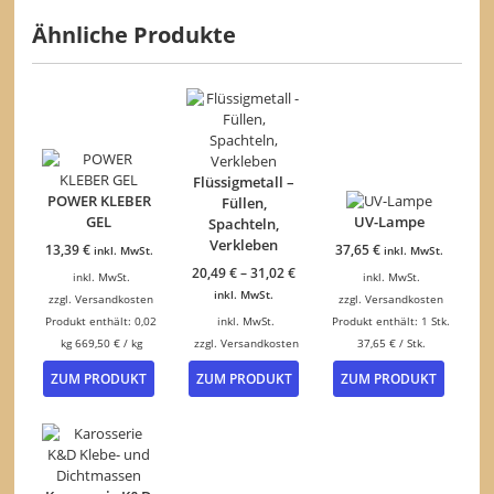
Ähnliche Produkte
Flüssigmetall –
POWER KLEBER
Füllen,
GEL
UV-Lampe
Spachteln,
Verkleben
13,39
€
37,65
€
inkl. MwSt.
inkl. MwSt.
20,49
€
–
31,02
€
inkl. MwSt.
inkl. MwSt.
inkl. MwSt.
zzgl.
Versandkosten
zzgl.
Versandkosten
Produkt enthält: 0,02
inkl. MwSt.
Produkt enthält: 1
Stk.
kg
669,50
€
/
kg
zzgl.
Versandkosten
37,65
€
/
Stk.
Dieses
ZUM PRODUKT
ZUM PRODUKT
ZUM PRODUKT
Produkt
weist
mehrere
Varianten
auf.
Die