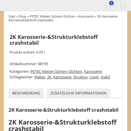
0
Start
»
Shop
»
PETEC Kleben Sichern Dichten
»
Karosserie
» 2K Karosserie-
&Strukturklebstoff crashstabil
2K Karosserie-&Strukturklebstoff
crashstabil
Produkt enthält: 0,05
l
Artikelnummer:
98155
Kategorien:
PETEC Kleben Sichern Dichten
,
Karosserie
Schlagwörter:
Kleber
,
2K
,
Karosserie
,
Struktur
,
crash
,
stabil
BESCHREIBUNG
ZUSÄTZLICHE INFORMATIONEN
2K Karosserie-&Strukturklebstoff crashstabil
2K Karosserie-&Strukturklebstoff
crashstabil