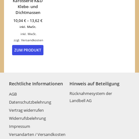
Karosserie K&D
Optionen
Klebe- und
können
Dichtmassen
auf
10,04
€
–
13,62
€
der
inkl. MwSt.
Produktseite
gewählt
inkl. MwSt.
werden
zzgl.
Versandkosten
Dieses
ZUM PRODUKT
Produkt
weist
mehrere
Varianten
auf.
Die
Rechtliche Informationen
Hinweis auf Beteiligung
Optionen
können
Rücknahmesystem der
AGB
auf
Landbell AG
Datenschutzbelehrung
der
Vertrag widerrufen
Produktseite
gewählt
Widerrufsbelehrung
werden
Impressum
Versandarten / Versandkosten