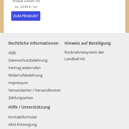
Produkt enthält: 0,5
werden
werden
Ltr.
23,90
€
/
Ltr.
ZUM PRODUKT
Rechtliche Informationen
Hinweis auf Beteiligung
Rücknahmesystem der
AGB
Landbell AG
Datenschutzbelehrung
Vertrag widerrufen
Widerrufsbelehrung
Impressum
Versandarten / Versandkosten
Zahlungsarten
Hilfe / Unterstützung
Kontaktformular
Altöl Entsorgung