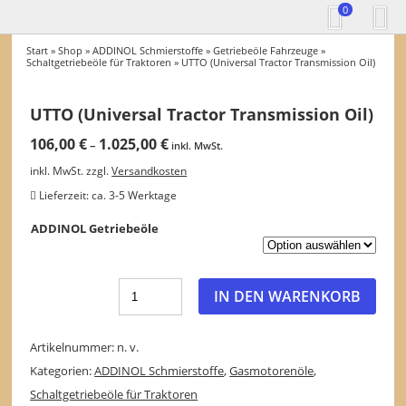
0
Start
»
Shop
»
ADDINOL Schmierstoffe
»
Getriebeöle Fahrzeuge
»
Schaltgetriebeöle für Traktoren
» UTTO (Universal Tractor Transmission Oil)
UTTO (Universal Tractor Transmission Oil)
106,00
€
1.025,00
€
–
inkl. MwSt.
inkl. MwSt.
zzgl.
Versandkosten
Lieferzeit:
ca. 3-5 Werktage
ADDINOL Getriebeöle
IN DEN WARENKORB
Artikelnummer:
n. v.
Kategorien:
ADDINOL Schmierstoffe
,
Gasmotorenöle
,
Schaltgetriebeöle für Traktoren