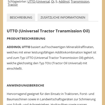
Schlagwörter:
UTTO (Universal
,
Oi
,
l)
,
Addinol
,
Transmission
,
Tractor
BESCHREIBUNG
ZUSÄTZLICHE INFORMATIONEN
UTTO (Universal Tractor Transmission Oil)
PRODUKTBESCHREIBUNG
ADDINOL UTTO
basiert auf hochwertigen Mineralölraffinaten,
welches mit einer leistungsfähigen Additivkombination legiert ist
und zum Typ UTTO (Universal Tractor Transmission Oil) gehört,
welche gleichzeitig den Typ TOU (Tractor Oil Universal) mit
einschließt.
ANWENDUNGSBEREICHE
Hervorragend geeignet für den Einsatz in Traktoren, Forst- und
Baumaschinen sowie in Landwirtschaftsgeräten zur Schmierung
von Schalt- und Achsgetrieben, Hydrauliken sowie nassen