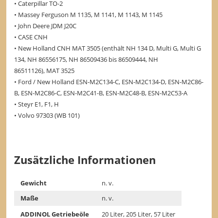
• Caterpillar TO-2
• Massey Ferguson M 1135, M 1141, M 1143, M 1145
• John Deere JDM J20C
• CASE CNH
• New Holland CNH MAT 3505 (enthält NH 134 D, Multi G, Multi G
134, NH 86556175, NH 86509436 bis 86509444, NH
86511126), MAT 3525
• Ford / New Holland ESN-M2C134-C, ESN-M2C134-D, ESN-M2C86-
B, ESN-M2C86-C, ESN-M2C41-B, ESN-M2C48-B, ESN-M2C53-A
• Steyr E1, F1, H
• Volvo 97303 (WB 101)
Zusätzliche Informationen
Gewicht
n. v.
Maße
n. v.
ADDINOL Getriebeöle
20 Liter, 205 Liter, 57 Liter