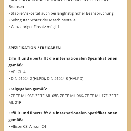
Bremsen
• Stabile Viskosität auch bei langfristig hoher Beanspruchung
• Sehr guter Schutz der Maschinenteile
• Ganzjähriger Einsatz möglich
SPEZIFIKATION / FREIGABEN
Erfüllt und übertrifft die internationalen Spezifikationen
gemäß:
• API GL-4
• DIN 51524-2 (HLPD), DIN 51524-3 (HVLPD)
Freigegeben gemäß:
• ZF TE-ML 03E, ZF TE-ML 05F, ZF TE-ML 06K, ZF TE-ML 17E, ZF TE-
ML 21F
Erfüllt und übertrifft die internationalen Spezifikationen
gemäß:
• Allison C3, Allison C4