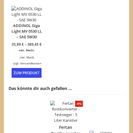
weist
mehrer
Variant
auf.
Die
ADDINOL Giga
Option
Light MV 0530 LL
können
– SAE 5W30
auf
35,99
€
–
389,45
€
der
inkl. MwSt.
Produkt
gewähl
inkl. MwSt.
werden
zzgl.
Versandkosten
Dieses
ZUM PRODUKT
Produkt
weist
mehrere
Das könnte dir auch gefallen …
Varianten
auf.
Die
-4%
Optionen
können
auf
der
Fertan
Produktseite