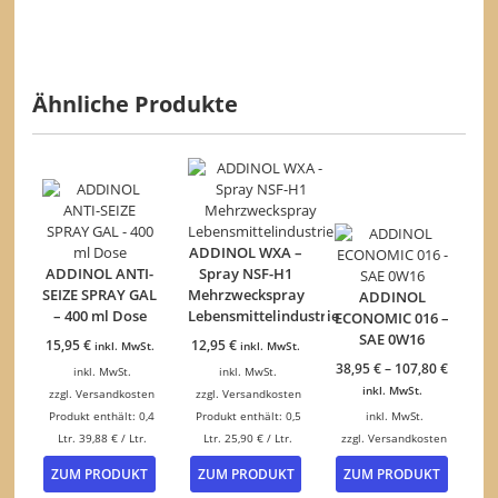
Ähnliche Produkte
ADDINOL WXA –
ADDINOL ANTI-
Spray NSF-H1
SEIZE SPRAY GAL
Mehrzweckspray
ADDINOL
– 400 ml Dose
Lebensmittelindustrie
ECONOMIC 016 –
SAE 0W16
15,95
€
12,95
€
inkl. MwSt.
inkl. MwSt.
38,95
€
–
107,80
€
inkl. MwSt.
inkl. MwSt.
inkl. MwSt.
zzgl.
Versandkosten
zzgl.
Versandkosten
Produkt enthält: 0,4
Produkt enthält: 0,5
inkl. MwSt.
Ltr.
39,88
€
/
Ltr.
Ltr.
25,90
€
/
Ltr.
zzgl.
Versandkosten
Dieses
ZUM PRODUKT
ZUM PRODUKT
ZUM PRODUKT
Produk