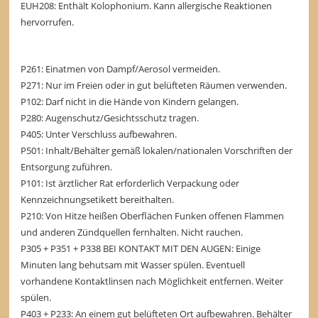
EUH208: Enthält Kolophonium. Kann allergische Reaktionen
hervorrufen.
P261: Einatmen von Dampf/Aerosol vermeiden.
P271: Nur im Freien oder in gut belüfteten Räumen verwenden.
P102: Darf nicht in die Hände von Kindern gelangen.
P280: Augenschutz/Gesichtsschutz tragen.
P405: Unter Verschluss aufbewahren.
P501: Inhalt/Behälter gemäß lokalen/nationalen Vorschriften der
Entsorgung zuführen.
P101: Ist ärztlicher Rat erforderlich Verpackung oder
Kennzeichnungsetikett bereithalten.
P210: Von Hitze heißen Oberflächen Funken offenen Flammen
und anderen Zündquellen fernhalten. Nicht rauchen.
P305 + P351 + P338 BEI KONTAKT MIT DEN AUGEN: Einige
Minuten lang behutsam mit Wasser spülen. Eventuell
vorhandene Kontaktlinsen nach Möglichkeit entfernen. Weiter
spülen.
P403 + P233: An einem gut belüfteten Ort aufbewahren. Behälter