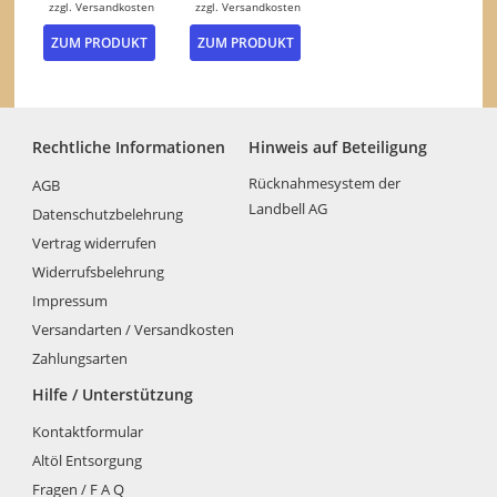
zzgl.
Versandkosten
zzgl.
Versandkosten
Dieses
Dieses
ZUM PRODUKT
ZUM PRODUKT
Produkt
Produkt
weist
weist
mehrere
mehrere
Varianten
Varianten
auf.
auf.
Rechtliche Informationen
Hinweis auf Beteiligung
Die
Die
Optionen
Optionen
Rücknahmesystem der
AGB
können
können
Landbell AG
Datenschutzbelehrung
auf
auf
der
der
Vertrag widerrufen
Produktseite
Produktseite
Widerrufsbelehrung
gewählt
gewählt
Impressum
werden
werden
Versandarten / Versandkosten
Zahlungsarten
Hilfe / Unterstützung
Kontaktformular
Altöl Entsorgung
Fragen / F A Q