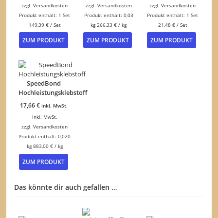
zzgl.
Versandkosten
zzgl.
Versandkosten
zzgl.
Versandkosten
Produkt enthält: 1
Set
Produkt enthält: 0,03
Produkt enthält: 1
Set
149,39
€
/
Set
kg
266,33
€
/
kg
21,48
€
/
Set
ZUM PRODUKT
ZUM PRODUKT
ZUM PRODUKT
SpeedBond
Hochleistungsklebstoff
17,66
€
inkl. MwSt.
inkl. MwSt.
zzgl.
Versandkosten
Produkt enthält: 0,020
kg
883,00
€
/
kg
ZUM PRODUKT
Das könnte dir auch gefallen …