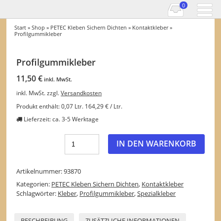
0
Start
»
Shop
»
PETEC Kleben Sichern Dichten
»
Kontaktkleber
»
Profilgummikleber
Profilgummikleber
11,50
€
inkl. MwSt.
inkl. MwSt.
zzgl.
Versandkosten
Produkt enthält: 0,07
Ltr.
164,29
€
/
Ltr.
Lieferzeit:
ca. 3-5 Werktage
IN DEN WARENKORB
Artikelnummer:
93870
Kategorien:
PETEC Kleben Sichern Dichten
,
Kontaktkleber
Schlagwörter:
Kleber
,
Profilgummikleber
,
Spezialkleber
BESCHREIBUNG
ZUSÄTZLICHE INFORMATIONEN