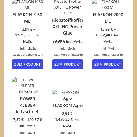
ELASKON K 60
ELASKON 2000
Klebstoffkoffer
ML
ML
XXL HG Power
13,99
€
–
13,99
€
–
Glue
1.579,30
€
1.502,40
€
inkl.
inkl.
99,99
€
MwSt.
inkl. MwSt.
MwSt.
inkl. MwSt.
inkl. MwSt.
inkl. MwSt.
zzgl.
Versandkosten
zzgl.
Versandkosten
zzgl.
Versandkosten
Dieses
Dieses
ZUM PRODUKT
ZUM PRODUKT
ZUM PRODUKT
Produkt
Produk
weist
weist
mehrere
mehrer
Varianten
Variant
auf.
auf.
Die
Die
POWER
Optionen
Option
KLEBER
ELASKON Agro
können
können
blitzschnell
auf
auf
12,99
€
–
der
der
1.459,20
€
7,87
€
–
189,57
€
inkl.
Produktseite
Produkt
inkl. MwSt.
MwSt.
gewählt
gewähl
inkl. MwSt.
inkl. MwSt.
werden
werden