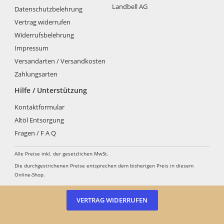
können
können
können
Landbell AG
Datenschutzbelehrung
auf
auf
auf
der
der
der
Vertrag widerrufen
Produktseite
Produktseite
Produkt
Widerrufsbelehrung
gewählt
gewählt
gewähl
Impressum
werden
werden
werden
Versandarten / Versandkosten
Zahlungsarten
Hilfe / Unterstützung
Kontaktformular
Altöl Entsorgung
Fragen / F A Q
Alle Preise inkl. der gesetzlichen MwSt.
Die durchgestrichenen Preise entsprechen dem bisherigen Preis in diesem
Online-Shop.
VERTRAG WIDERRUFEN