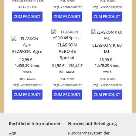
Produkt enthält: 1
Ltr.
inkl. MwSt.
inkl. MwSt.
42,45
€
/
Ltr.
zzgl.
Versandkosten
zzgl.
Versandkosten
Dieses
Dieses
ZUM PRODUKT
ZUM PRODUKT
ZUM PRODUKT
Produkt
Produk
weist
weist
mehrere
mehrer
Varianten
Variant
auf.
auf.
ELASKON
ELASKON K 60
Die
Die
AERO 46
ELASKON Agro
ML
Optionen
Option
Spezial
können
können
12,99
€
–
13,99
€
–
auf
auf
1.459,20
€
1.579,30
€
21,50
€
–
130,48
€
inkl.
inkl.
der
der
MwSt.
inkl. MwSt.
MwSt.
Produktseite
Produkt
inkl. MwSt.
inkl. MwSt.
inkl. MwSt.
gewählt
gewähl
zzgl.
Versandkosten
zzgl.
Versandkosten
zzgl.
Versandkosten
werden
werden
Dieses
Dieses
Dieses
ZUM PRODUKT
ZUM PRODUKT
ZUM PRODUKT
Produkt
Produkt
Produk
weist
weist
weist
mehrere
mehrere
mehrer
Varianten
Varianten
Variant
auf.
auf.
auf.
Rechtliche Informationen
Hinweis auf Beteiligung
Die
Die
Die
Optionen
Optionen
Option
Rücknahmesystem der
AGB