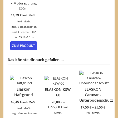
auf
– Motorspülung
der
250ml
Produktseite
14,79
€
inkl. MwSt.
gewählt
werden
inkl. MwSt.
zzgl.
Versandkosten
Produkt enthält: 0,25
Ltr.
59,16
€
/
Ltr.
ZUM PRODUKT
Das könnte dir auch gefallen …
Elaskon
ELASKON
ELASKON KSW-
Haftgrund
Caravan-
60
Unterbodenschutz
42,45
€
20,00
€
–
inkl. MwSt.
1.777,60
€
17,50
€
–
25,50
€
inkl.
inkl. MwSt.
MwSt.
inkl. MwSt.
zzgl.
Versandkosten