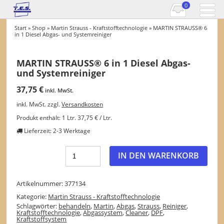
0
Start
»
Shop
»
Martin Strauss - Kraftstofftechnologie
» MARTIN STRAUSS® 6
in 1 Diesel Abgas- und Systemreiniger
MARTIN STRAUSS® 6 in 1 Diesel Abgas-
und Systemreiniger
37,75
€
inkl. MwSt.
inkl. MwSt.
zzgl.
Versandkosten
Produkt enthält: 1
Ltr.
37,75
€
/
Ltr.
Lieferzeit:
2-3 Werktage
IN DEN WARENKORB
Artikelnummer:
377134
Kategorie:
Martin Strauss - Kraftstofftechnologie
Schlagwörter:
behandeln
,
Martin
,
Abgas
,
Strauss
,
Reiniger
,
Kraftstofftechnologie
,
Abgassystem
,
Cleaner
,
DPF
,
Kraftstoffsystem