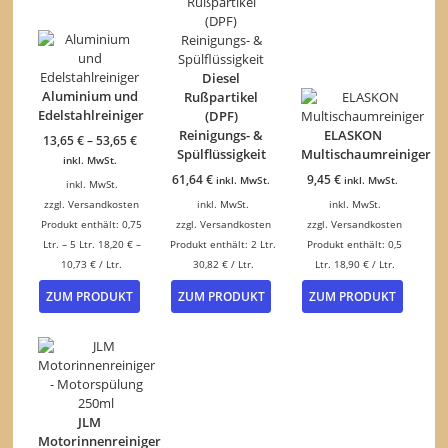
Diesel
Aluminium und
Rußpartikel
Edelstahlreiniger
(DPF)
Reinigungs- &
ELASKON
13,65
€
–
53,65
€
Spülflüssigkeit
Multischaumreiniger
inkl. MwSt.
61,64
€
9,45
€
inkl. MwSt.
inkl. MwSt.
inkl. MwSt.
zzgl.
Versandkosten
inkl. MwSt.
inkl. MwSt.
Produkt enthält: 0,75
zzgl.
Versandkosten
zzgl.
Versandkosten
Ltr.
– 5
Ltr.
18,20
€
–
Produkt enthält: 2
Ltr.
Produkt enthält: 0,5
10,73
€
/
Ltr.
30,82
€
/
Ltr.
Ltr.
18,90
€
/
Ltr.
Dieses
ZUM PRODUKT
ZUM PRODUKT
ZUM PRODUKT
Produkt
weist
mehrere
Varianten
auf.
Die
Optionen
JLM
können
Motorinnenreiniger