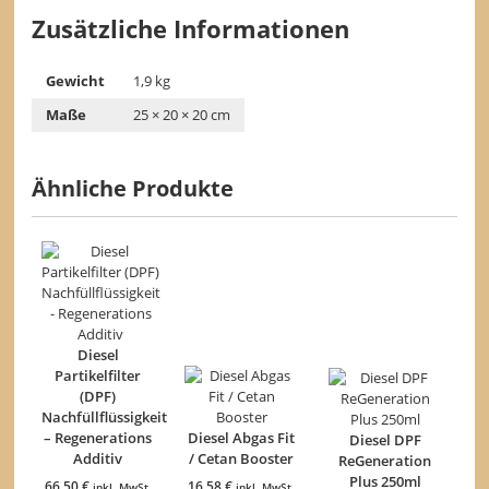
Zusätzliche Informationen
Gewicht
1,9 kg
Maße
25 × 20 × 20 cm
Ähnliche Produkte
Diesel
Partikelfilter
(DPF)
Nachfüllflüssigkeit
– Regenerations
Diesel Abgas Fit
Diesel DPF
Additiv
/ Cetan Booster
ReGeneration
Plus 250ml
66,50
€
16,58
€
inkl. MwSt.
inkl. MwSt.