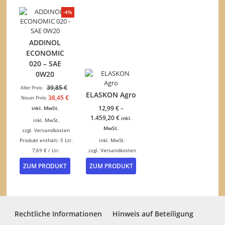
mehrer
-4%
Variant
auf.
Die
ADDINOL
Option
ECONOMIC
können
020 – SAE
auf
0W20
der
Produkt
Ursprünglicher
39,85
€
Alter Preis:
gewähl
ELASKON Agro
Preis
Aktueller
38,45
€
Neuer Preis:
werden
war:
Preis
12,99
€
–
inkl. MwSt.
39,85 €
ist:
1.459,20
€
inkl.
inkl. MwSt.
38,45 €.
MwSt.
zzgl.
Versandkosten
Produkt enthält: 5
Ltr.
inkl. MwSt.
7,69
€
/
Ltr.
zzgl.
Versandkosten
Dieses
ZUM PRODUKT
ZUM PRODUKT
Produkt
weist
mehrere
Varianten
auf.
Rechtliche Informationen
Hinweis auf Beteiligung
Die