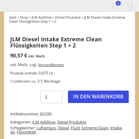
0
Start
»
Shop
»
JLM Additive
»
Diesel Produkte
» JLM Diesel Intake Extreme
Clean Flüssigkeiten Step 1 + 2
JLM Diesel Intake Extreme Clean
Flüssigkeiten Step 1 + 2
90,57
€
inkl. MwSt.
inkl. MwSt.
zzgl.
Versandkosten
Produkt enthält: 0,875
Ltr.
Lieferzeit:
ca. 3-5 Werktage
IN DEN WARENKORB
Artikelnummer:
J02285
Kategorien:
JLM Additive
,
Diesel Produkte
Schlagwörter:
Lufteinlass
,
Diesel
,
Fluid
,
Extreme Clean
,
intake
,
air
,
Flüssigkeit