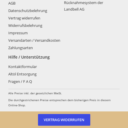
Optionen
Rücknahmesystem der
AGB
können
Landbell AG
Datenschutzbelehrung
auf
der
Vertrag widerrufen
Produktseite
Widerrufsbelehrung
gewählt
Impressum
werden
Versandarten / Versandkosten
Zahlungsarten
Hilfe / Unterstützung
Kontaktformular
Altöl Entsorgung
Fragen / F A Q
Alle Preise inkl. der gesetzlichen MwSt.
Die durchgestrichenen Preise entsprechen dem bisherigen Preis in diesem
Online-Shop.
VERTRAG WIDERRUFEN