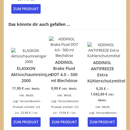
Dieses
ZUM PRODUKT
Produkt
weist
mehrere
Das könnte dir auch gefallen …
Varianten
auf.
Die
Optionen
können
auf
der
ADDINOL
ADDINOL
Produktseite
ELASKON
Brake Fluid
ANTIFREEZE
gewählt
Aktivschaumreiniger
DOT 4.0 – 500
Extra
werden
2000
ml Blechdose
Kühlerschutzmittel
11,99
€
9,99
€
9,20
€
–
inkl. MwSt.
inkl. MwSt.
1.042,89
€
inkl.
inkl. MwSt.
inkl. MwSt.
MwSt.
zzgl.
Versandkosten
zzgl.
Versandkosten
Produkt enthält: 0,5
Produkt enthält: 0,5
inkl. MwSt.
Ltr.
23,98
€
/
Ltr.
Ltr.
19,98
€
/
Ltr.
zzgl.
Versandkosten
Dieses
ZUM PRODUKT
ZUM PRODUKT
ZUM PRODUKT
Produk
weist