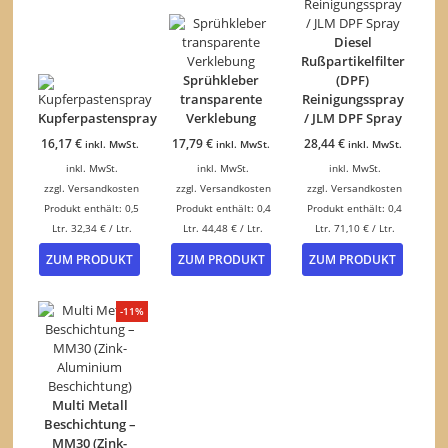
Diesel
Rußpartikelfilter
Sprühkleber
(DPF)
transparente
Reinigungsspray
Kupferpastenspray
Verklebung
/ JLM DPF Spray
16,17
€
17,79
€
28,44
€
inkl. MwSt.
inkl. MwSt.
inkl. MwSt.
inkl. MwSt.
inkl. MwSt.
inkl. MwSt.
zzgl.
Versandkosten
zzgl.
Versandkosten
zzgl.
Versandkosten
Produkt enthält: 0,5
Produkt enthält: 0,4
Produkt enthält: 0,4
Ltr.
32,34
€
/
Ltr.
Ltr.
44,48
€
/
Ltr.
Ltr.
71,10
€
/
Ltr.
ZUM PRODUKT
ZUM PRODUKT
ZUM PRODUKT
-11%
Multi Metall
Beschichtung –
MM30 (Zink-