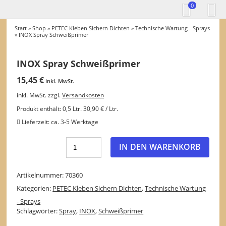
0
Start
»
Shop
»
PETEC Kleben Sichern Dichten
»
Technische Wartung - Sprays
» INOX Spray Schweißprimer
INOX Spray Schweißprimer
15,45
€
inkl. MwSt.
inkl. MwSt.
zzgl.
Versandkosten
Produkt enthält: 0,5
Ltr.
30,90
€
/
Ltr.
Lieferzeit:
ca. 3-5 Werktage
IN DEN WARENKORB
Artikelnummer:
70360
Kategorien:
PETEC Kleben Sichern Dichten
,
Technische Wartung
- Sprays
Schlagwörter:
Spray
,
INOX
,
Schweißprimer