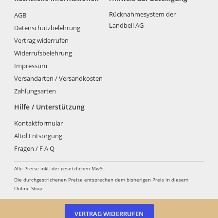
Die
Optionen
Rücknahmesystem der
AGB
können
Landbell AG
Datenschutzbelehrung
auf
der
Vertrag widerrufen
Produktseite
Widerrufsbelehrung
gewählt
Impressum
werden
Versandarten / Versandkosten
Zahlungsarten
Hilfe / Unterstützung
Kontaktformular
Altöl Entsorgung
Fragen / F A Q
Alle Preise inkl. der gesetzlichen MwSt.
Die durchgestrichenen Preise entsprechen dem bisherigen Preis in diesem
Online-Shop.
VERTRAG WIDERRUFEN