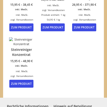
15,95
€
–
38,45
€
26,95
€
–
371,90
€
inkl. MwSt.
inkl. MwSt.
inkl. MwSt.
zzgl.
Versandkosten
inkl. MwSt.
Produkt enthält: 1
kg
inkl. MwSt.
zzgl.
Versandkosten
54,95
€
/
kg
zzgl.
Versandkosten
Dieses
Dieses
ZUM PRODUKT
ZUM PRODUKT
ZUM PRODUKT
Produkt
Produk
weist
weist
mehrere
mehrer
Varianten
Variant
auf.
auf.
Steinreiniger
Die
Die
Konzentrat
Optionen
Option
können
können
15,95
€
–
48,90
€
auf
auf
inkl. MwSt.
der
der
inkl. MwSt.
Produktseite
Produkt
zzgl.
Versandkosten
gewählt
gewähl
Dieses
werden
werden
ZUM PRODUKT
Produkt
weist
mehrere
Varianten
auf.
Rechtliche Informationen
Hinweis auf Beteiligung