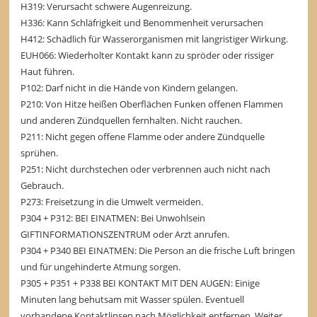
H319: Verursacht schwere Augenreizung.
H336: Kann Schläfrigkeit und Benommenheit verursachen
H412: Schädlich für Wasserorganismen mit langristiger Wirkung.
EUH066: Wiederholter Kontakt kann zu spröder oder rissiger
Haut führen.
P102: Darf nicht in die Hände von Kindern gelangen.
P210: Von Hitze heißen Oberflächen Funken offenen Flammen
und anderen Zündquellen fernhalten. Nicht rauchen.
P211: Nicht gegen offene Flamme oder andere Zündquelle
sprühen.
P251: Nicht durchstechen oder verbrennen auch nicht nach
Gebrauch.
P273: Freisetzung in die Umwelt vermeiden.
P304 + P312: BEI EINATMEN: Bei Unwohlsein
GIFTINFORMATIONSZENTRUM oder Arzt anrufen.
P304 + P340 BEI EINATMEN: Die Person an die frische Luft bringen
und für ungehinderte Atmung sorgen.
P305 + P351 + P338 BEI KONTAKT MIT DEN AUGEN: Einige
Minuten lang behutsam mit Wasser spülen. Eventuell
vorhandene Kontaktlinsen nach Möglichkeit entfernen. Weiter