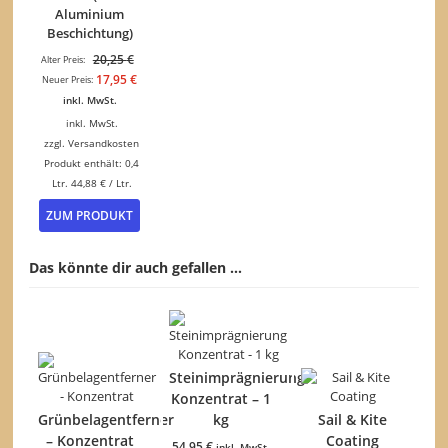
Aluminium
Beschichtung)
Ursprünglicher
20,25
€
Alter Preis:
Preis
Aktueller
17,95
€
Neuer Preis:
war:
Preis
inkl. MwSt.
20,25 €
ist:
inkl. MwSt.
17,95 €.
zzgl.
Versandkosten
Produkt enthält: 0,4
Ltr.
44,88
€
/
Ltr.
ZUM PRODUKT
Das könnte dir auch gefallen …
Steinimprägnierung
Konzentrat – 1
Grünbelagentferner
kg
Sail & Kite
– Konzentrat
Coating
54,95
€
inkl. MwSt.