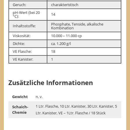
Geruch:
charakteristisch
pH-Wert (bei 20
14
°C):
Phosphate, Tenside, alkalische
Inhaltsstoffe:
Kombination
Viskosität:
10.000 – 11.000 cp
Dichte:
ca. 1.200 g/l
VE Flasche:
18
VE Kanister:
1
Zusätzliche Informationen
Gewicht
n. v.
1 Ltr. Flasche, 10 Ltr. Kanister, 30 Ltr. Kanister, 5
Schaich-
Chemie
Ltr. Kanister, VE – 1Ltr. Flasche / 18 Stück