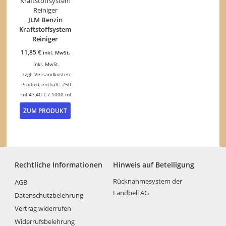
auf.
Die
JLM Benzin
Optionen
Kraftstoffsystem
können
Reiniger
auf
11,85
€
inkl. MwSt.
der
Produktseite
inkl. MwSt.
gewählt
zzgl.
Versandkosten
werden
Produkt enthält: 250
ml
47,40
€
/
1000
ml
ZUM PRODUKT
Rechtliche Informationen
Hinweis auf Beteiligung
Rücknahmesystem der
AGB
Landbell AG
Datenschutzbelehrung
Vertrag widerrufen
Widerrufsbelehrung