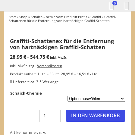
0
Start
»
Shop
»
Schaich-Chemie vom Profi für Profis
»
Graffiti
» Graffiti-
Schattenex für die Entfernung von hartnäckigen Graffiti-Schatten
Graffiti-Schattenex für die Entfernung
von hartnäckigen Graffiti-Schatten
28,95
€
544,75
€
–
inkl. MwSt.
inkl. MwSt.
zzgl.
Versandkosten
Produkt enthält: 1
Ltr.
– 33
Ltr.
28,95
€
–
16,51
€
/
Ltr.
Lieferzeit:
ca. 3-5 Werktage
Schaich-Chemie
IN DEN WARENKORB
Artikelnummer:
n. v.