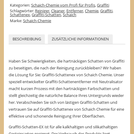
Kategorien:
Schaich-Chemie vom Profi für Profis
,
Graffiti
Schlagwörter:
Reiniger
,
Cleaner
,
Entferner
,
Chemie
,
Graffiti
,
Schattenex
,
Graffiti-Schatten
,
Schaich
Marke:
Schaich-Chemie
BESCHREIBUNG
ZUSÄTZLICHE INFORMATIONEN
Haben Sie Schwierigkeiten, die hartnäckigen Schatten von Graffiti
zu beseitigen, die nach der Reinigung zurückbleiben? Wir haben
die Lösung für Sie: Graffiti-Schattenex von Schaich Chemie. Unser
speziell entwickelter Graffiti-Schattenentferner mit Neutralisator
macht kurzen Prozess mit den hartnäckigen Farbschatten und
stellt gleichzeitig die natürliche Balance Ihres Untergrunds wieder
her. Verabschieden Sie sich von lästigen Graffiti-Schatten und
vertrauen Sie auf Graffiti-Schattenex von Schaich Chemie für eine
effektive und schonende Reinigung Ihrer Oberflächen.
Graffiti-Schatten-EX ist für alle kalkhaltigen und silikathaltigen
Gesteinsarten geeignet. Der Verbrauch des Produkts liegt