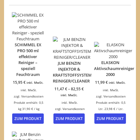
SCHIMMEL EX
PRO 500 ml
effektiver
Reiniger –
ELASKON
JLM BENZIN
speziell
Aktivschaumreiniger
INJEKTOR &
Feuchtraum
2000
KRAFTSTOFFSYSTEM
REINIGER/CLEANER
15,95
€
11,99
€
inkl. MwSt.
inkl. MwSt.
11,47
€
–
82,55
€
inkl. MwSt.
inkl. MwSt.
inkl. MwSt.
zzgl.
Versandkosten
zzgl.
Versandkosten
Produkt enthält: 0,5
inkl. MwSt.
Produkt enthält: 0,5
kg
31,90
€
/
kg
zzgl.
Versandkosten
Ltr.
23,98
€
/
Ltr.
Dieses
ZUM PRODUKT
ZUM PRODUKT
ZUM PRODUKT
Produkt
weist
mehrere
Varianten