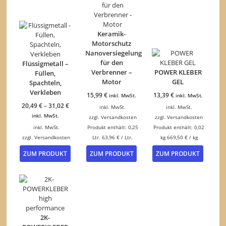
Keramik-
Motorschutz
Nanoversiegelung
für den
Flüssigmetall –
Verbrenner –
POWER KLEBER
Füllen,
Motor
GEL
Spachteln,
Verkleben
15,99
€
13,39
€
inkl. MwSt.
inkl. MwSt.
20,49
€
–
31,02
€
inkl. MwSt.
inkl. MwSt.
inkl. MwSt.
zzgl.
Versandkosten
zzgl.
Versandkosten
inkl. MwSt.
Produkt enthält: 0,25
Produkt enthält: 0,02
zzgl.
Versandkosten
Ltr.
63,96
€
/
Ltr.
kg
669,50
€
/
kg
Dieses
ZUM PRODUKT
ZUM PRODUKT
ZUM PRODUKT
Produkt
weist
mehrere
Varianten
auf.
Die
Optionen
2K-
können