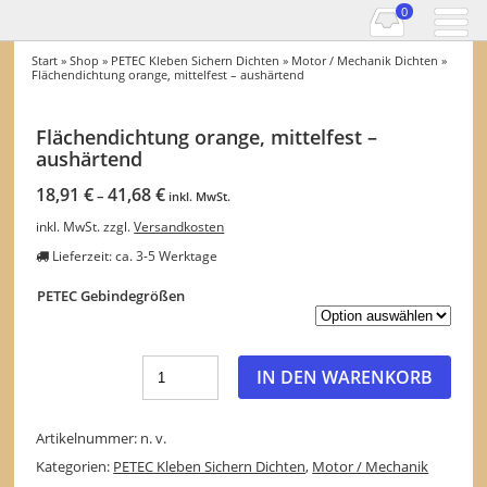
0
Start
»
Shop
»
PETEC Kleben Sichern Dichten
»
Motor / Mechanik Dichten
»
Flächendichtung orange, mittelfest – aushärtend
Flächendichtung orange, mittelfest –
aushärtend
18,91
€
41,68
€
–
inkl. MwSt.
inkl. MwSt.
zzgl.
Versandkosten
Lieferzeit:
ca. 3-5 Werktage
PETEC Gebindegrößen
IN DEN WARENKORB
Artikelnummer:
n. v.
Kategorien:
PETEC Kleben Sichern Dichten
,
Motor / Mechanik