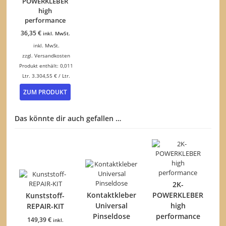
POWERKLEBER
auf
high
der
performance
Produktseite
36,35
€
inkl. MwSt.
gewählt
werden
inkl. MwSt.
zzgl.
Versandkosten
Produkt enthält: 0,011
Ltr.
3.304,55
€
/
Ltr.
ZUM PRODUKT
Das könnte dir auch gefallen …
2K-
Kontaktkleber
POWERKLEBER
Kunststoff-
Universal
high
REPAIR-KIT
Pinseldose
performance
149,39
€
inkl.