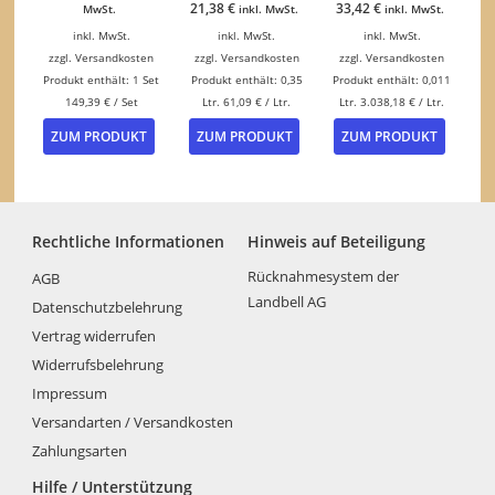
21,38
€
33,42
€
MwSt.
inkl. MwSt.
inkl. MwSt.
inkl. MwSt.
inkl. MwSt.
inkl. MwSt.
zzgl.
Versandkosten
zzgl.
Versandkosten
zzgl.
Versandkosten
Produkt enthält: 1
Set
Produkt enthält: 0,35
Produkt enthält: 0,011
149,39
€
/
Set
Ltr.
61,09
€
/
Ltr.
Ltr.
3.038,18
€
/
Ltr.
ZUM PRODUKT
ZUM PRODUKT
ZUM PRODUKT
Rechtliche Informationen
Hinweis auf Beteiligung
Rücknahmesystem der
AGB
Landbell AG
Datenschutzbelehrung
Vertrag widerrufen
Widerrufsbelehrung
Impressum
Versandarten / Versandkosten
Zahlungsarten
Hilfe / Unterstützung