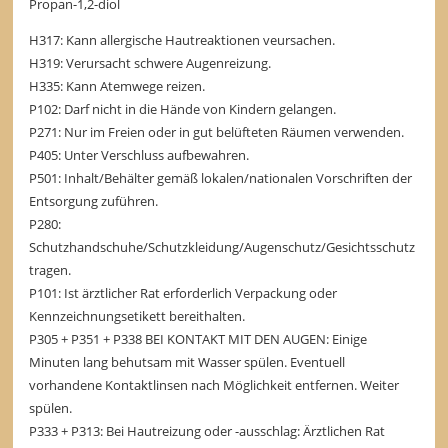
Propan-1,2-diol
H317: Kann allergische Hautreaktionen veursachen.
H319: Verursacht schwere Augenreizung.
H335: Kann Atemwege reizen.
P102: Darf nicht in die Hände von Kindern gelangen.
P271: Nur im Freien oder in gut belüfteten Räumen verwenden.
P405: Unter Verschluss aufbewahren.
P501: Inhalt/Behälter gemäß lokalen/nationalen Vorschriften der
Entsorgung zuführen.
P280:
Schutzhandschuhe/Schutzkleidung/Augenschutz/Gesichtsschutz
tragen.
P101: Ist ärztlicher Rat erforderlich Verpackung oder
Kennzeichnungsetikett bereithalten.
P305 + P351 + P338 BEI KONTAKT MIT DEN AUGEN: Einige
Minuten lang behutsam mit Wasser spülen. Eventuell
vorhandene Kontaktlinsen nach Möglichkeit entfernen. Weiter
spülen.
P333 + P313: Bei Hautreizung oder -ausschlag: Ärztlichen Rat