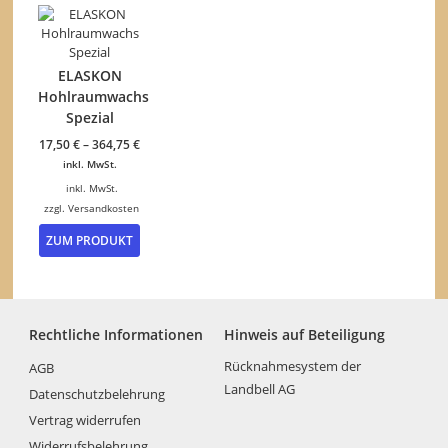
mehrere
Varianten
auf.
Die
ELASKON
Optionen
Hohlraumwachs
können
Spezial
auf
der
17,50
€
–
364,75
€
Produktseite
inkl. MwSt.
gewählt
inkl. MwSt.
werden
zzgl.
Versandkosten
Dieses
ZUM PRODUKT
Produkt
weist
mehrere
Varianten
auf.
Rechtliche Informationen
Hinweis auf Beteiligung
Die
Optionen
Rücknahmesystem der
AGB
können
Landbell AG
Datenschutzbelehrung
auf
der
Vertrag widerrufen
Produktseite
Widerrufsbelehrung