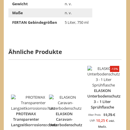
Gewicht
n. v.
Maße
n. v.
FERTAN Gebindegrößen
5 Liter, 750 ml
Ähnliche Produkte
-13%
ELASKON
Unterbodenschutz
3 – 1 Liter
Sprühflasche
PROTEWAX
ELASKON
Ursprüng
11,75
€
Alter Preis:
Transparenter
Caravan-
Preis
Aktueller
10,25
€
UVP:
inkl.
Langzeitkorrosionsschutz
Unterbodenschutz
war:
Preis
MwSt.