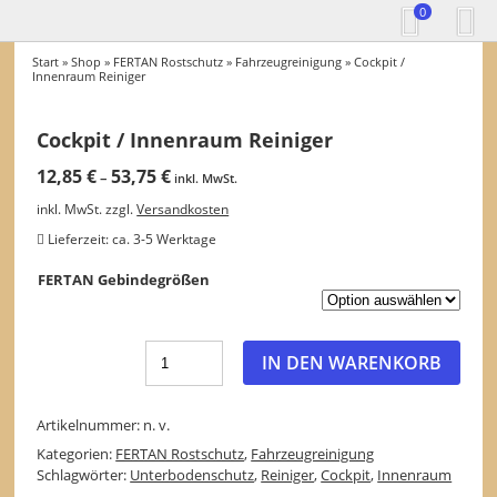
0
Start
»
Shop
»
FERTAN Rostschutz
»
Fahrzeugreinigung
» Cockpit /
Innenraum Reiniger
Cockpit / Innenraum Reiniger
12,85
€
53,75
€
–
inkl. MwSt.
inkl. MwSt.
zzgl.
Versandkosten
Lieferzeit:
ca. 3-5 Werktage
FERTAN Gebindegrößen
IN DEN WARENKORB
Artikelnummer:
n. v.
Kategorien:
FERTAN Rostschutz
,
Fahrzeugreinigung
Schlagwörter:
Unterbodenschutz
,
Reiniger
,
Cockpit
,
Innenraum