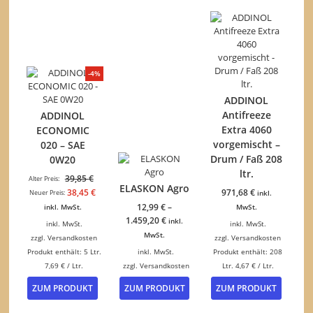
auf.
Die
Optionen
können
auf
der
-4%
Produktseite
gewählt
ADDINOL
werden
Antifreeze
ADDINOL
Extra 4060
ECONOMIC
vorgemischt –
020 – SAE
Drum / Faß 208
0W20
ltr.
Ursprünglicher
39,85
€
Alter Preis:
ELASKON Agro
Preis
Aktueller
38,45
€
971,68
€
Neuer Preis:
inkl.
war:
Preis
12,99
€
–
inkl. MwSt.
MwSt.
39,85 €
ist:
1.459,20
€
inkl.
inkl. MwSt.
inkl. MwSt.
38,45 €.
MwSt.
zzgl.
Versandkosten
zzgl.
Versandkosten
Produkt enthält: 5
Ltr.
inkl. MwSt.
Produkt enthält: 208
7,69
€
/
Ltr.
zzgl.
Versandkosten
Ltr.
4,67
€
/
Ltr.
Dieses
ZUM PRODUKT
ZUM PRODUKT
ZUM PRODUKT
Produkt
weist