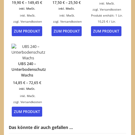
11,75 €
ist:
19,90
€
–
149,45
€
17,50
€
–
25,50
€
inkl. MwSt.
10,25 €.
inkl. MwSt.
inkl. MwSt.
zzgl.
Versandkosten
inkl. MwSt.
inkl. MwSt.
Produkt enthält: 1
Ltr.
zzgl.
Versandkosten
zzgl.
Versandkosten
10,25
€
/
Ltr.
Dieses
Dieses
ZUM PRODUKT
ZUM PRODUKT
ZUM PRODUKT
Produkt
Produkt
weist
weist
mehrere
mehrere
Varianten
Varianten
auf.
auf.
Die
Die
UBS 240 –
Optionen
Optionen
Unterbodenschutz
können
können
Wachs
auf
auf
14,85
€
–
72,65
€
der
der
inkl. MwSt.
Produktseite
Produktseite
gewählt
gewählt
inkl. MwSt.
werden
werden
zzgl.
Versandkosten
Dieses
ZUM PRODUKT
Produkt
weist
mehrere
Das könnte dir auch gefallen …
Varianten