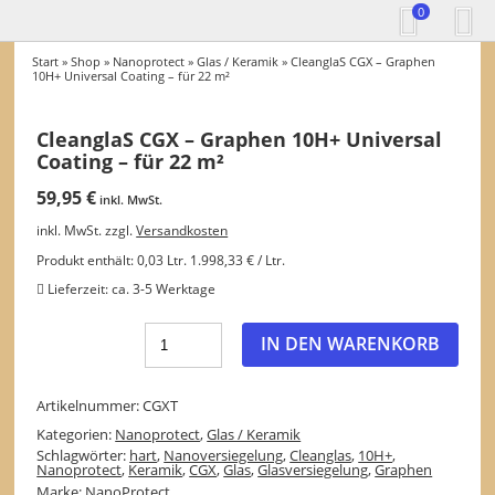
0
Start
»
Shop
»
Nanoprotect
»
Glas / Keramik
» CleanglaS CGX – Graphen
10H+ Universal Coating – für 22 m²
CleanglaS CGX – Graphen 10H+ Universal
Coating – für 22 m²
59,95
€
inkl. MwSt.
inkl. MwSt.
zzgl.
Versandkosten
Produkt enthält: 0,03
Ltr.
1.998,33
€
/
Ltr.
Lieferzeit:
ca. 3-5 Werktage
IN DEN WARENKORB
Artikelnummer:
CGXT
Kategorien:
Nanoprotect
,
Glas / Keramik
Schlagwörter:
hart
,
Nanoversiegelung
,
Cleanglas
,
10H+
,
Nanoprotect
,
Keramik
,
CGX
,
Glas
,
Glasversiegelung
,
Graphen
Marke:
NanoProtect