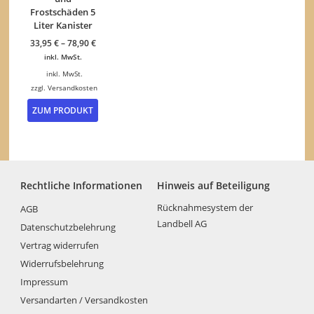
Frostschäden 5
Liter Kanister
33,95
€
–
78,90
€
inkl. MwSt.
inkl. MwSt.
zzgl.
Versandkosten
Dieses
ZUM PRODUKT
Produkt
weist
mehrere
Varianten
auf.
Die
Rechtliche Informationen
Hinweis auf Beteiligung
Optionen
können
Rücknahmesystem der
AGB
auf
Landbell AG
Datenschutzbelehrung
der
Vertrag widerrufen
Produktseite
gewählt
Widerrufsbelehrung
werden
Impressum
Versandarten / Versandkosten