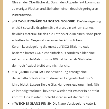
Glas an der Oberfläche ab. Durch den Abperleffekt kommt es
zu weniger Flecken und Sie haben einen deutlich geringeren
Putzaufwand.
✅
REVOLUTIONÄRE NANOTECHNOLOGIE:
Die Versiegelung
enthält spezielle Graphen Strukturen, ein extrem starkes,
flexibles Material, für das die Entdecker 2010 einen Nobelpreis
erhielten. Im Gegensatz zu einer herkömmlichen
Keramikversiegelung die meist auf SIO2 Siliziumdioxid
basieren härtet CGX nicht einfach aus sondern bildet eine
extrem stabile Matrix bis zu 100mal härter als Stahl aber
dennoch flexibel bleibt und nicht bricht.
✅
5+ JAHRE SCHUTZ:
Eine Anwendung erzeugt eine
dauerhafte Schutzschicht, die einen Langzeitschutz für 5+
Jahre bietet. Lassen Sie die Glas Nanoversiegelung mind. 48h
vollständig trocknen, bevor sie wieder mit Wasser in Kontakt
kommt. Eine 2. oder 3. Schicht intensiviert den Schutz.
✅
WEICHES GLANZ FINISH:
Die Nano Versiegelung Auto &