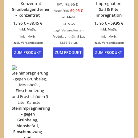
Ursprünglicher
72,95
€
UVP:
Grünbelagentferner
Sail & Kite
Preis
Aktueller
69,95
€
Neuer Preis:
– Konzentrat
Impregnation
war:
Preis
inkl. MwSt.
72,95 €
ist:
15,95
€
–
38,45
€
15,95
€
–
59,95
€
inkl. MwSt.
69,95 €.
inkl. MwSt.
inkl. MwSt.
zzgl.
Versandkosten
inkl. MwSt.
Produkt enthält: 5
Ltr.
inkl. MwSt.
zzgl.
Versandkosten
13,99
€
/
Ltr.
zzgl.
Versandkosten
Dieses
Dieses
ZUM PRODUKT
ZUM PRODUKT
ZUM PRODUKT
Produkt
Produk
weist
weist
mehrere
mehrer
Varianten
Variant
auf.
auf.
Die
Die
Optionen
Option
können
können
auf
auf
der
der
Steinimprägnierung
Produktseite
Produkt
– gegen
gewählt
gewähl
Grünbelag,
werden
werden
Moosbefall,
Einschmutzung
und