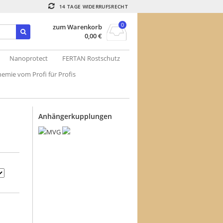
14 TAGE WIDERRUFSRECHT
0
zum Warenkorb
0,00
€
Nanoprotect
FERTAN Rostschutz
emie vom Profi für Profis
Anhängerkupplungen