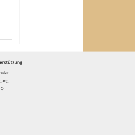
terstützung
mular
rgung
 Q