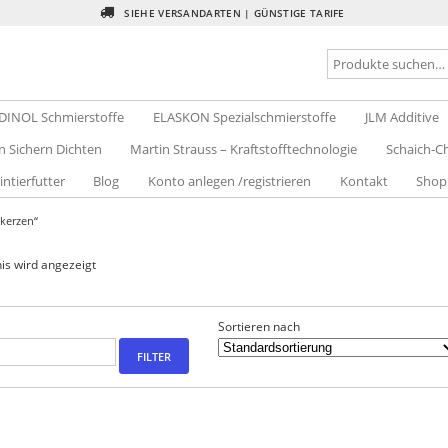
SIEHE VERSANDARTEN | GÜNSTIGE TARIFE
DINOL Schmierstoffe
ELASKON Spezialschmierstoffe
JLM Additive
n Sichern Dichten
Martin Strauss – Kraftstofftechnologie
Schaich-Ch
intierfutter
Blog
Konto anlegen /registrieren
Kontakt
Shop
kerzen“
is wird angezeigt
Sortieren nach
FILTER