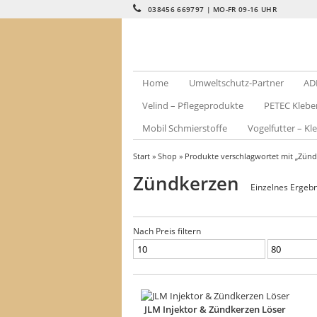
038456 669797 | MO-FR 09-16 UHR
Home
Umweltschutz-Partner
AD
Velind – Pflegeprodukte
PETEC Klebe
Mobil Schmierstoffe
Vogelfutter – Kle
Start
»
Shop
» Produkte verschlagwortet mit „Zünd
Zündkerzen
Einzelnes Ergebn
Nach Preis filtern
Min.
Max.
Preis
Preis
JLM Injektor & Zündkerzen Löser