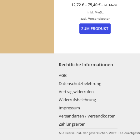
12,72
€
–
75,40
€
inkl. MwSt.
inkl. MwSt.
zzgl.
Versandkosten
Dieses
ZUM PRODUKT
Produkt
weist
mehrere
Varianten
auf.
Die
Rechtliche Informationen
Optionen
können
AGB
auf
Datenschutzbelehrung
der
Produktseite
Vertrag widerrufen
gewählt
Widerrufsbelehrung
werden
Impressum
Versandarten / Versandkosten
Zahlungsarten
Alle Preise inkl. der gesetzlichen MwSt.
Die durchgest