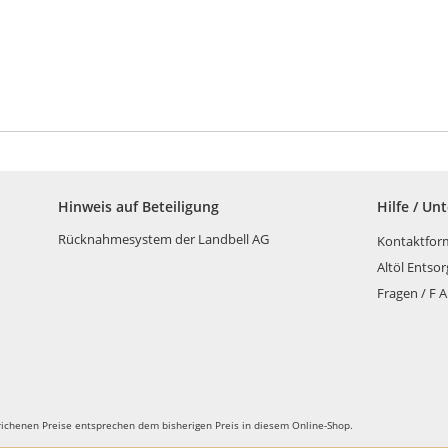
Hinweis auf Beteiligung
Hilfe / Un
Rücknahmesystem der Landbell AG
Kontaktfor
Altöl Entso
Fragen / F A
richenen Preise entsprechen dem bisherigen Preis in diesem Online-Shop.