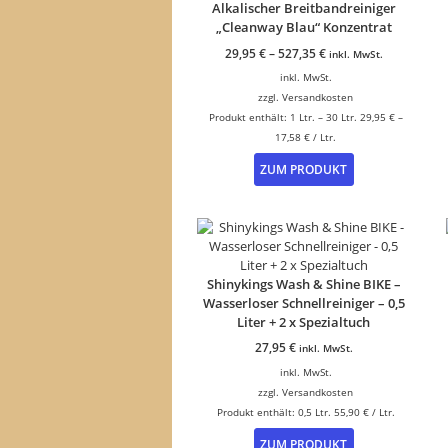
Alkalischer Breitbandreiniger
„Cleanway Blau“ Konzentrat
29,95
€
–
527,35
€
inkl. MwSt.
inkl. MwSt.
zzgl.
Versandkosten
Produkt enthält: 1
Ltr.
– 30
Ltr.
29,95
€
–
17,58
€
/
Ltr.
Dieses
ZUM PRODUKT
Produkt
weist
mehrere
Varianten
auf.
Die
Shinykings Wash & Shine BIKE –
Optionen
Wasserloser Schnellreiniger – 0,5
können
Liter + 2 x Spezialtuch
auf
der
27,95
€
inkl. MwSt.
Produktseite
inkl. MwSt.
gewählt
zzgl.
Versandkosten
werden
Produkt enthält: 0,5
Ltr.
55,90
€
/
Ltr.
ZUM PRODUKT