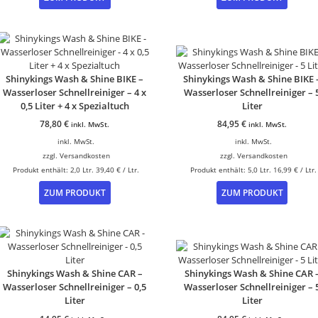
Shinykings Wash & Shine BIKE –
Shinykings Wash & Shine BIKE 
Wasserloser Schnellreiniger – 4 x
Wasserloser Schnellreiniger – 
0,5 Liter + 4 x Spezialtuch
Liter
78,80
€
84,95
€
inkl. MwSt.
inkl. MwSt.
inkl. MwSt.
inkl. MwSt.
zzgl.
Versandkosten
zzgl.
Versandkosten
Produkt enthält: 2,0
Ltr.
39,40
€
/
Ltr.
Produkt enthält: 5,0
Ltr.
16,99
€
/
Ltr.
ZUM PRODUKT
ZUM PRODUKT
Shinykings Wash & Shine CAR –
Shinykings Wash & Shine CAR 
Wasserloser Schnellreiniger – 0,5
Wasserloser Schnellreiniger – 
Liter
Liter