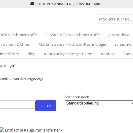
SIEHE VERSANDARTEN | GÜNSTIGE TARIFE
DINOL Schmierstoffe
ELASKON Spezialschmierstoffe
JLM Additive
n Sichern Dichten
Martin Strauss – Kraftstofftechnologie
Schaich-Ch
intierfutter
Blog
Konto anlegen /registrieren
Kontakt
Shop
lreiniger“
gebnisse werden angezeigt
Sortieren nach
FILTER