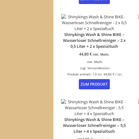
Shinykings Wash & Shine BIKE –
Wasserloser Schnellreiniger – 2 x
0,5 Liter + 2 x Spezialtuch
44,80
€
inkl. MwSt.
inkl. MwSt.
zzgl.
Versandkosten
Produkt enthält: 1,0
Ltr.
44,80
€
/
Ltr.
ZUM PRODUKT
Shinykings Wash & Shine BIKE –
Wasserloser Schnellreiniger – 5,5
Liter + 4 x Spezialtuch