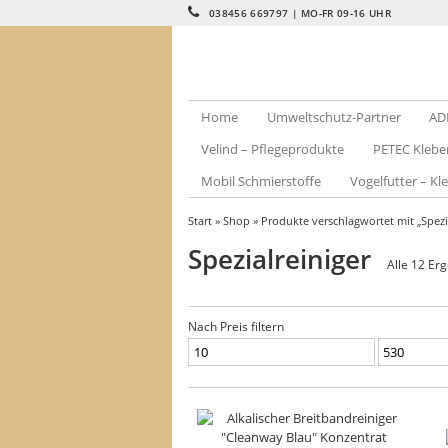
038456 669797 | MO-FR 09-16 UHR
Home
Umweltschutz-Partner
AD
Velind – Pflegeprodukte
PETEC Klebe
Mobil Schmierstoffe
Vogelfutter – Kle
Start
»
Shop
» Produkte verschlagwortet mit „Spezia
Spezialreiniger
Alle 12 Er
Nach Preis filtern
Min.
Max.
Preis
Preis