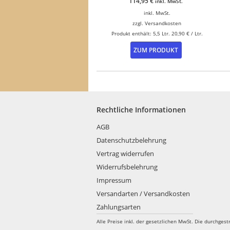
114,95
€
inkl. MwSt.
inkl. MwSt.
zzgl.
Versandkosten
Produkt enthält: 5,5
Ltr.
20,90
€
/
Ltr.
ZUM PRODUKT
Rechtliche Informationen
AGB
Datenschutzbelehrung
Vertrag widerrufen
Widerrufsbelehrung
Impressum
Versandarten / Versandkosten
Zahlungsarten
Alle Preise inkl. der gesetzlichen MwSt.
Die durchgest