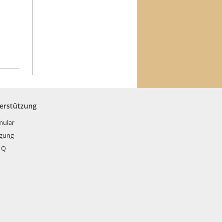
terstützung
mular
rgung
 Q