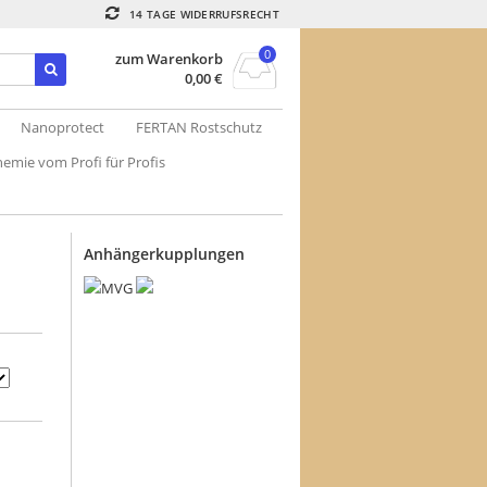
14 TAGE WIDERRUFSRECHT
0
zum Warenkorb
0,00
€
Nanoprotect
FERTAN Rostschutz
emie vom Profi für Profis
Anhängerkupplungen