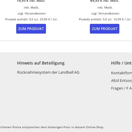
14,95
€
84,95
€
inkl. MwSt.
inkl. MwSt.
inkl. MwSt.
inkl. MwSt.
zzgl.
Versandkosten
zzgl.
Versandkosten
Produkt enthält: 0,5
Ltr.
29,90
€
/
Ltr.
Produkt enthält: 5,0
Ltr.
16,99
€
/
Ltr.
ZUM PRODUKT
ZUM PRODUKT
Hinweis auf Beteiligung
Hilfe / Un
Rücknahmesystem der Landbell AG
Kontaktfor
Altöl Entso
Fragen / F A
richenen Preise entsprechen dem bisherigen Preis in diesem Online-Shop.