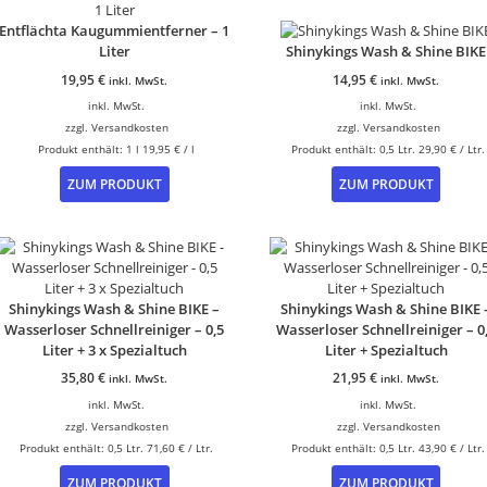
Entflächta Kaugummientferner – 1
Liter
Shinykings Wash & Shine BIKE
19,95
€
14,95
€
inkl. MwSt.
inkl. MwSt.
inkl. MwSt.
inkl. MwSt.
zzgl.
Versandkosten
zzgl.
Versandkosten
Produkt enthält: 1
l
19,95
€
/
l
Produkt enthält: 0,5
Ltr.
29,90
€
/
Ltr.
ZUM PRODUKT
ZUM PRODUKT
Shinykings Wash & Shine BIKE –
Shinykings Wash & Shine BIKE 
Wasserloser Schnellreiniger – 0,5
Wasserloser Schnellreiniger – 0
Liter + 3 x Spezialtuch
Liter + Spezialtuch
35,80
€
21,95
€
inkl. MwSt.
inkl. MwSt.
inkl. MwSt.
inkl. MwSt.
zzgl.
Versandkosten
zzgl.
Versandkosten
Produkt enthält: 0,5
Ltr.
71,60
€
/
Ltr.
Produkt enthält: 0,5
Ltr.
43,90
€
/
Ltr.
ZUM PRODUKT
ZUM PRODUKT