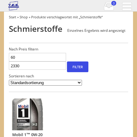
0
Start
»
Shop
» Produkte verschlagwortet mit „Schmierstoffe“
Schmierstoffe
Einzelnes Ergebnis wird angezeigt
Nach Preis filtern
Min.
Max.
Preis
Preis
FILTER
Sortieren nach
Mobil 1™ 0W-20