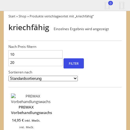
0
Start
»
Shop
» Produkte verschlagwortet mit „kriechfähig“
kriechfähig
Einzelnes Ergebnis wird angezeigt
Nach Preis filtern
Min.
Max.
Preis
Preis
FILTER
Sortieren nach
PREWAX
Vorbehandlungswachs
14,95
€
inkl. MwSt.
inkl. MwSt.