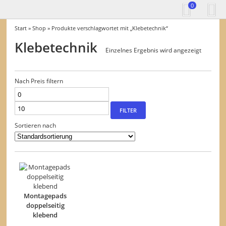
0
Start
»
Shop
» Produkte verschlagwortet mit „Klebetechnik“
Klebetechnik
Einzelnes Ergebnis wird angezeigt
Nach Preis filtern
Min.
Max.
Preis
Preis
FILTER
Sortieren nach
Montagepads
doppelseitig
klebend