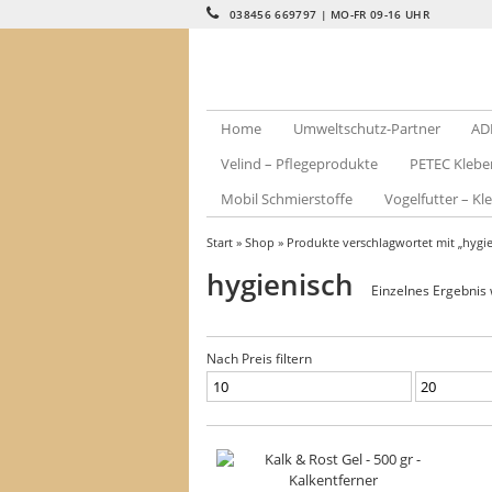
038456 669797 | MO-FR 09-16 UHR
Home
Umweltschutz-Partner
AD
Velind – Pflegeprodukte
PETEC Klebe
Mobil Schmierstoffe
Vogelfutter – Kle
Start
»
Shop
» Produkte verschlagwortet mit „hygie
hygienisch
Einzelnes Ergebnis 
Nach Preis filtern
Min.
Max.
Preis
Preis