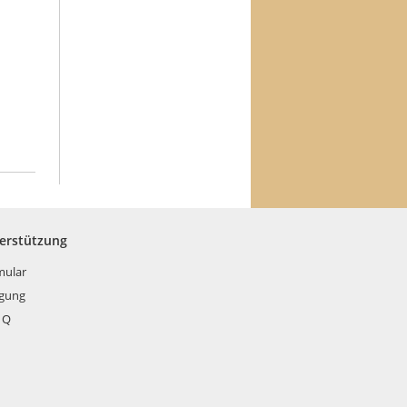
terstützung
mular
rgung
 Q