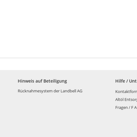
Hinweis auf Beteiligung
Hilfe / Un
Rücknahmesystem der Landbell AG
Kontaktfor
Altöl Entso
Fragen / F A