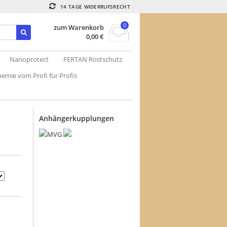
14 TAGE WIDERRUFSRECHT
0
zum Warenkorb
0,00
€
Nanoprotect
FERTAN Rostschutz
emie vom Profi für Profis
Anhängerkupplungen