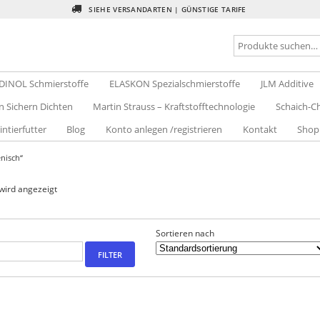
SIEHE VERSANDARTEN | GÜNSTIGE TARIFE
DINOL Schmierstoffe
ELASKON Spezialschmierstoffe
JLM Additive
n Sichern Dichten
Martin Strauss – Kraftstofftechnologie
Schaich-Ch
intierfutter
Blog
Konto anlegen /registrieren
Kontakt
Shop
nisch“
wird angezeigt
Sortieren nach
FILTER