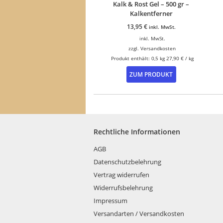
Kalk & Rost Gel – 500 gr –
Kalkentferner
13,95
€
inkl. MwSt.
inkl. MwSt.
zzgl.
Versandkosten
Produkt enthält: 0,5
kg
27,90
€
/
kg
ZUM PRODUKT
Rechtliche Informationen
AGB
Datenschutzbelehrung
Vertrag widerrufen
Widerrufsbelehrung
Impressum
Versandarten / Versandkosten