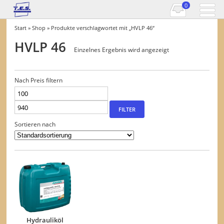
0
Start
»
Shop
» Produkte verschlagwortet mit „HVLP 46“
HVLP 46
Einzelnes Ergebnis wird angezeigt
Nach Preis filtern
Min.
Max.
Preis
Preis
FILTER
Sortieren nach
Hydrauliköl