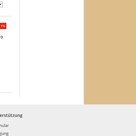
11%
10
terstützung
mular
rgung