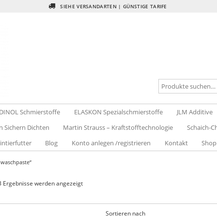
SIEHE VERSANDARTEN | GÜNSTIGE TARIFE
DINOL Schmierstoffe
ELASKON Spezialschmierstoffe
JLM Additive
n Sichern Dichten
Martin Strauss – Kraftstofftechnologie
Schaich-Ch
intierfutter
Blog
Konto anlegen /registrieren
Kontakt
Shop
dwaschpaste“
 3 Ergebnisse werden angezeigt
Sortieren nach