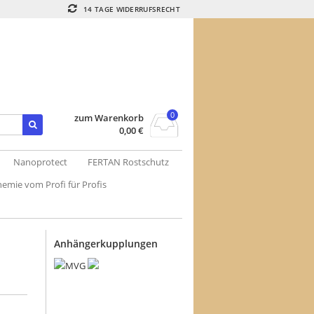
14 TAGE WIDERRUFSRECHT
0
zum Warenkorb
0,00
€
Nanoprotect
FERTAN Rostschutz
emie vom Profi für Profis
Anhängerkupplungen