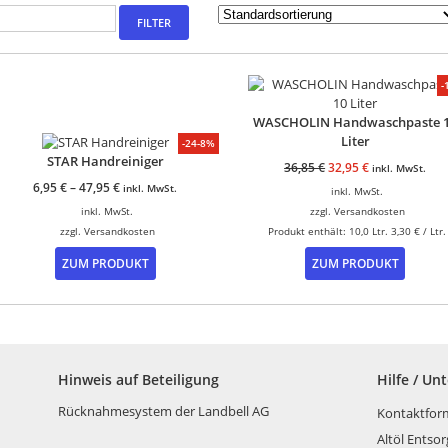
FILTER
-
WASCHOLIN Handwaschpaste 
Liter
-24-8%
STAR Handreiniger
Ursprünglicher
Aktueller
36,85
€
32,95
€
inkl. MwSt.
Preis
Preis
6,95
€
–
47,95
€
inkl. MwSt.
inkl. MwSt.
war:
ist:
inkl. MwSt.
zzgl.
Versandkosten
36,85 €
32,95 €.
zzgl.
Versandkosten
Produkt enthält: 10,0
Ltr.
3,30
€
/
Ltr.
Dieses
ZUM PRODUKT
ZUM PRODUKT
Produkt
weist
mehrere
Varianten
auf.
Die
Hinweis auf Beteiligung
Hilfe / Un
Optionen
können
Rücknahmesystem der Landbell AG
Kontaktfor
auf
Altöl Entso
der