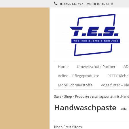
038456 669797 | MO-FR 09-16 UHR
Home
Umweltschutz-Partner
AD
Velind – Pflegeprodukte
PETEC Klebe
Mobil Schmierstoffe
Vogelfutter – Kle
Start
»
Shop
» Produkte verschlagwortet mit „Han
Handwaschpaste
Alle
Nach Preis filtern