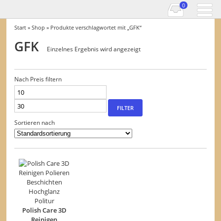
0
Start
»
Shop
» Produkte verschlagwortet mit „GFK“
GFK
Einzelnes Ergebnis wird angezeigt
Nach Preis filtern
Min.
Max.
Preis
Preis
FILTER
Sortieren nach
Polish Care 3D
Reinigen