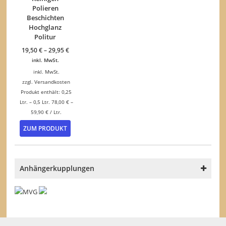
Polieren
Beschichten
Hochglanz
Politur
19,50
€
–
29,95
€
inkl. MwSt.
inkl. MwSt.
zzgl.
Versandkosten
Produkt enthält: 0,25
Ltr.
– 0,5
Ltr.
78,00
€
–
59,90
€
/
Ltr.
Dieses
ZUM PRODUKT
Produkt
weist
mehrere
Varianten
Anhängerkupplungen
auf.
Die
Optionen
können
auf
der