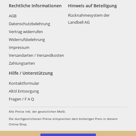
Produktseite
Rechtliche Informationen
Hinweis auf Beteiligung
gewählt
werden
Rücknahmesystem der
AGB
Landbell AG
Datenschutzbelehrung
Vertrag widerrufen
Widerrufsbelehrung
Impressum
Versandarten / Versandkosten
Zahlungsarten
Hilfe / Unterstützung
Kontaktformular
Altöl Entsorgung
Fragen / F A Q
Alle Preise inkl. der gesetzlichen MwSt.
Die durchgestrichenen Preise entsprechen dem bisherigen Preis in diesem
Online-Shop.