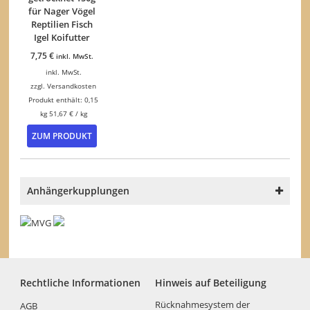
für Nager Vögel
Reptilien Fisch
Igel Koifutter
7,75
€
inkl. MwSt.
inkl. MwSt.
zzgl.
Versandkosten
Produkt enthält: 0,15
kg
51,67
€
/
kg
ZUM PRODUKT
Anhängerkupplungen
Rechtliche Informationen
Hinweis auf Beteiligung
Rücknahmesystem der
AGB