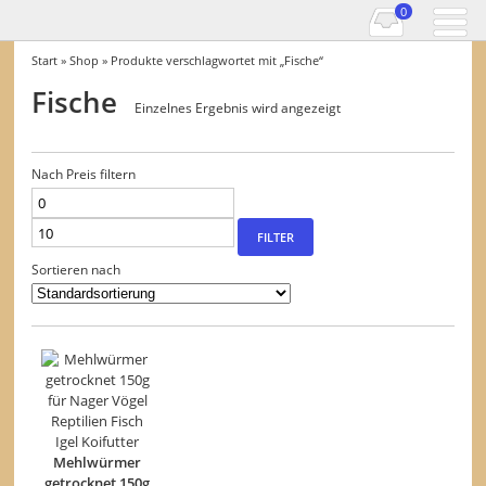
0
Start
»
Shop
» Produkte verschlagwortet mit „Fische“
Fische
Einzelnes Ergebnis wird angezeigt
Nach Preis filtern
Min.
Max.
Preis
Preis
FILTER
Sortieren nach
Mehlwürmer
getrocknet 150g