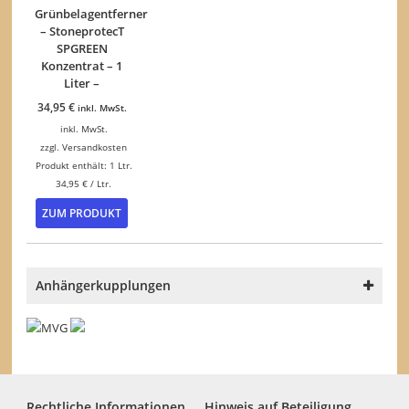
Grünbelagentferner
– StoneprotecT
SPGREEN
Konzentrat – 1
Liter –
34,95
€
inkl. MwSt.
inkl. MwSt.
zzgl.
Versandkosten
Produkt enthält: 1
Ltr.
34,95
€
/
Ltr.
ZUM PRODUKT
Anhängerkupplungen
Rechtliche Informationen
Hinweis auf Beteiligung