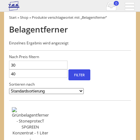
0
Start
»
Shop
» Produkte verschlagwortet mit „Belagentferner“
Belagentferner
Einzelnes Ergebnis wird angezeigt
Nach Preis filtern
Min.
Max.
Preis
Preis
FILTER
Sortieren nach