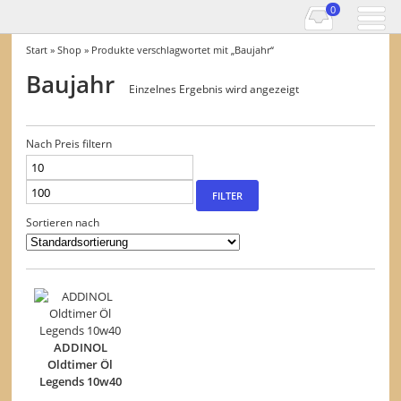
0
Start
»
Shop
» Produkte verschlagwortet mit „Baujahr“
Baujahr
Einzelnes Ergebnis wird angezeigt
Nach Preis filtern
Min.
Max.
Preis
Preis
FILTER
Sortieren nach
ADDINOL
Oldtimer Öl
Legends 10w40