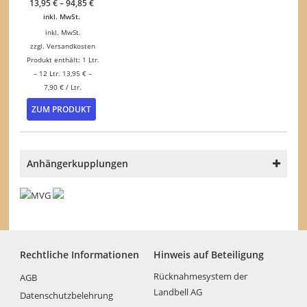
13,95
€
–
94,85
€
inkl. MwSt.
inkl. MwSt.
zzgl.
Versandkosten
Produkt enthält: 1
Ltr.
– 12
Ltr.
13,95
€
–
7,90
€
/
Ltr.
Dieses
ZUM PRODUKT
Produkt
weist
mehrere
Varianten
Anhängerkupplungen
auf.
Die
Optionen
können
auf
der
Produktseite
Rechtliche Informationen
Hinweis auf Beteiligung
gewählt
werden
Rücknahmesystem der
AGB
Landbell AG
Datenschutzbelehrung