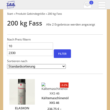
0
Start
» Produkt Gebindegröße » 200 kg Fass
200 kg Fass
Alle 2 Ergebnisse werden angezeigt
Nach Preis filtern
Min.
Max.
Preis
Preis
FILTER
Sortieren nach
-3-2%
Kältemaschinenöl
XKS 46
ELASKON
236,75
€
–