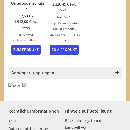
Unterbodenschutz
2.326,45
€
inkl.
2
MwSt.
12,50
€
–
inkl. MwSt.
1.912,00
€
inkl.
zzgl.
Versandkosten
MwSt.
Produkt enthält: 20
inkl. MwSt.
Ltr.
11,84
€
–
11,18
€
/
zzgl.
Versandkosten
Ltr.
Dieses
Dieses
ZUM PRODUKT
ZUM PRODUKT
Produkt
Produkt
weist
weist
mehrere
mehrere
Varianten
Varianten
Anhängerkupplungen
auf.
auf.
Die
Die
Optionen
Optionen
können
können
auf
auf
der
der
Produktseite
Produktseite
Rechtliche Informationen
Hinweis auf Beteiligung
gewählt
gewählt
werden
werden
Rücknahmesystem der
AGB
Landbell AG
Datenschutzbelehrung